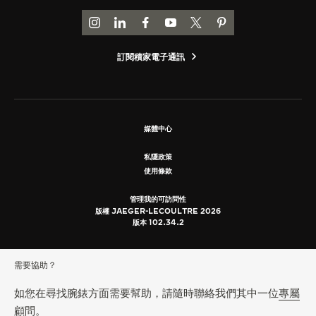
前往積家 INSTAGRAM 頁面
前往積家 LINKEDIN 頁面
前往積家 FACEBOOK 頁面
前往積家 YOUTUBE 頁面
前往積家推特頁面
前往積家 PINTEREST
訂閱積家電子通訊
媒體中心
私隱政策
使用條款
管理我的可訪問性
版權 JAEGER-LECOULTRE 2026
版本 102.34.2
需要協助？
如您在尋找腕錶方面需要幫助，請隨時聯絡我們其中一位
專屬
顧問
。