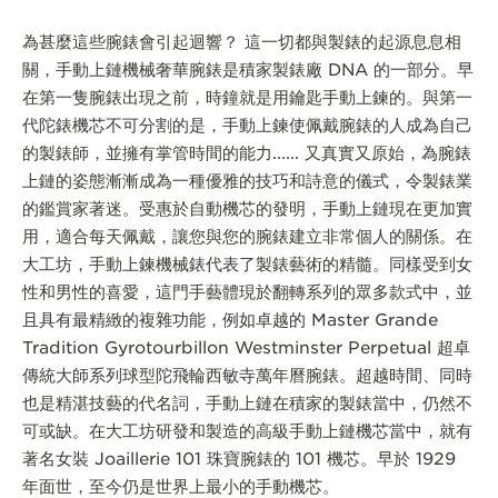
為甚麼這些腕錶會引起迴響？ 這一切都與製錶的起源息息相
關，手動上鏈機械奢華腕錶是積家製錶廠 DNA 的一部分。早
在第一隻腕錶出現之前，時鐘就是用鑰匙手動上鍊的。與第一
代陀錶機芯不可分割的是，手動上鍊使佩戴腕錶的人成為自己
的製錶師，並擁有掌管時間的能力...... 又真實又原始，為腕錶
上鏈的姿態漸漸成為一種優雅的技巧和詩意的儀式，令製錶業
的鑑賞家著迷。受惠於自動機芯的發明，手動上鏈現在更加實
用，適合每天佩戴，讓您與您的腕錶建立非常個人的關係。在
大工坊，手動上鍊機械錶代表了製錶藝術的精髓。同樣受到女
性和男性的喜愛，這門手藝體現於翻轉系列的眾多款式中，並
且具有最精緻的複雜功能，例如卓越的 Master Grande
Tradition Gyrotourbillon Westminster Perpetual 超卓
傳統大師系列球型陀飛輪西敏寺萬年曆腕錶。超越時間、同時
也是精湛技藝的代名詞，手動上鏈在積家的製錶當中，仍然不
可或缺。在大工坊研發和製造的高級手動上鏈機芯當中，就有
著名女裝 Joaillerie 101 珠寶腕錶的 101 機芯。早於 1929
年面世，至今仍是世界上最小的手動機芯。