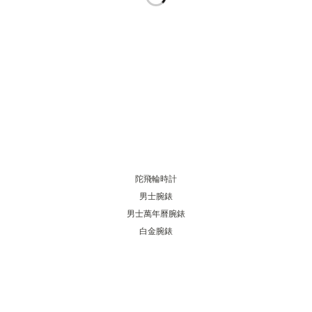
THE SOUND MAKER
STELLAR ODYSSEY
THE PRECISION PIONEER
瀏覽所有精彩活動
陀飛輪時計
男士腕錶
男士萬年曆腕錶
白金腕錶