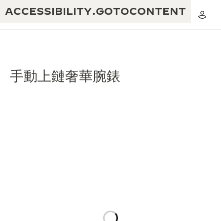
ACCESSIBILITY.GOTOCONTENT
手動上鏈奢華腕錶
黃金比例音樂表演
卓越工藝：逾 190 年歷史
REVERSO 1931 CAFÉ
無限創意：逾 430 項專利
積家保養服務
心靈手巧：1400 多種機芯
時計保修
《THE PERPETUAL TIMEKEEPER》
精湛工藝：108 種工藝
展覽
時計保修
《THE DREAM SHAPER》展覽
REVERSO 翻轉系列腕錶主題展覽