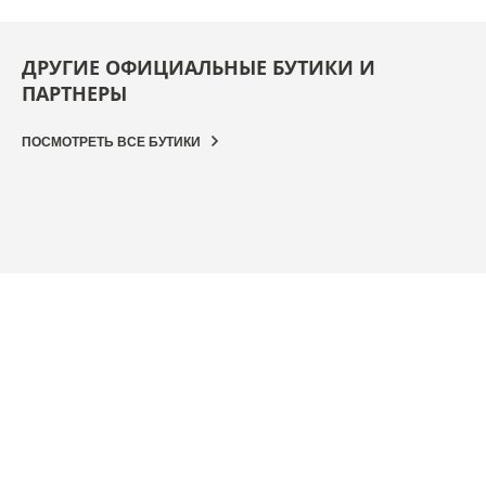
ДРУГИЕ ОФИЦИАЛЬНЫЕ БУТИКИ И
ПАРТНЕРЫ
ПОСМОТРЕТЬ ВСЕ БУТИКИ
ОФИЦИАЛЬНЫЙ БУТИК
ОФИ
JAEGER-LECOULTRE BOUTIQUE - CHICAGO
JAE
11 East Walton St, IL 60611 Чикаго - Это хорошо,
2800