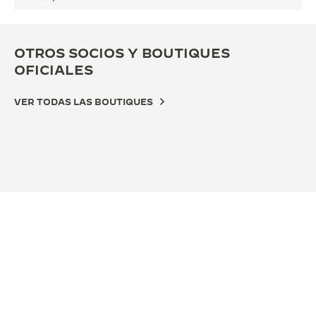
OTROS SOCIOS Y BOUTIQUES
OFICIALES
VER TODAS LAS BOUTIQUES
BOUTIQUE OFICIAL
BOU
JAEGER-LECOULTRE BOUTIQUE -
JA
CHICAGO
DE