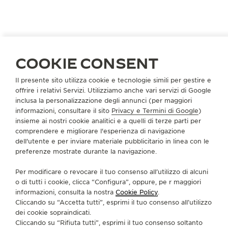
COOKIE CONSENT
STATI UNITI
OMAHA
Il presente sito utilizza cookie e tecnologie simili per gestire e
BORSHEIM JEWELRY CO., INC.
offrire i relativi Servizi. Utilizziamo anche vari servizi di Google
PARTNER UFFICIALE
inclusa la personalizzazione degli annunci (per maggiori
informazioni, consultare il sito
Privacy e Termini di Google
)
Regency Court
insieme ai nostri cookie analitici e a quelli di terze parti per
120 Regency Parkway
comprendere e migliorare l'esperienza di navigazione
NE 68114 Omaha - Nebraska, Stati Uniti di America
dell'utente e per inviare materiale pubblicitario in linea con le
preferenze mostrate durante la navigazione.
+1 402 391 0400
Per modificare o revocare il tuo consenso all’utilizzo di alcuni
SERVIZI DISPONIBILI
o di tutti i cookie, clicca “Configura”, oppure, pe r maggiori
CONTROLLO FUNZIONALE
informazioni, consulta la nostra
Cookie Policy
.
In questa boutique è possibile effettuare un controllo
Cliccando su “Accetta tutti”, esprimi il tuo consenso all’utilizzo
funzionale.
dei cookie sopraindicati.
Cliccando su “Rifiuta tutti”, esprimi il tuo consenso soltanto
PUNTO VENDITA