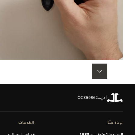
العودة إلى أعلى الصفحة
أحزمة
QC359862
نبذة عنّا
الخدمات
المصنع - المُحتَرَف منذ 1833
خدمات ما بعد البيع