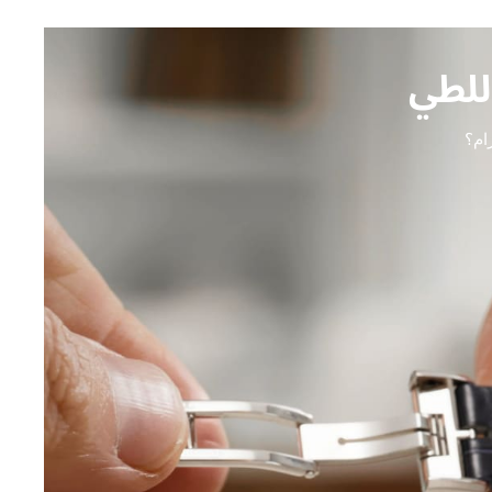
للطي
ام؟