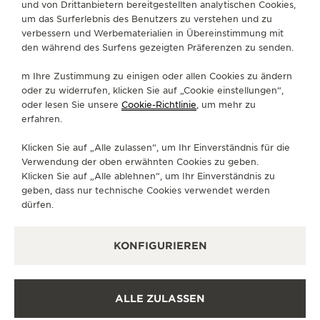
und von Drittanbietern bereitgestellten analytischen Cookies,
ÜBER UNS
um das Surferlebnis des Benutzers zu verstehen und zu
verbessern und Werbematerialien in Übereinstimmung mit
den während des Surfens gezeigten Präferenzen zu senden.
SERVICELEISTUNGEN
m Ihre Zustimmung zu einigen oder allen Cookies zu ändern
oder zu widerrufen, klicken Sie auf „Cookie einstellungen“,
KONTAKTIEREN SIE UNS
oder lesen Sie unsere
Cookie-Richtlinie
, um mehr zu
FOLGEN SIE UNS
erfahren.
Klicken Sie auf „Alle zulassen“, um Ihr Einverständnis für die
GEHEN SIE ZUR INSTAGRAM-SEITE VON JAE
GEHEN SIE ZUR LINKEDIN-SEITE VON 
BESUCHEN SIE DIE FACEBOOK-SE
GEHEN SIE ZUR YOUTUBE-SE
RUFEN SIE DIE TWITTE
GEHEN SIE ZUR PI
Verwendung der oben erwähnten Cookies zu geben.
Klicken Sie auf „Alle ablehnen“, um Ihr Einverständnis zu
DEN NEWSLETTER ABONNIEREN
geben, dass nur technische Cookies verwendet werden
dürfen.
KONFIGURIEREN
PRESSE
DATENSCHUTZRICHTLINIE
ALLE ZULASSEN
NUTZUNGSBEDINGUNGEN
VERKAUFSBEDINGUNGEN