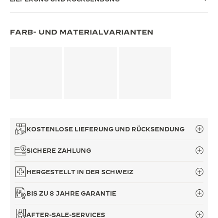
THE SOUND MAKER
FARB- UND MATERIALVARIANTEN
THE STELLAR ODYSSEY
THE PRECISION PIONEER
ALLE VERANSTALTUNGEN ANZEIGEN
KOSTENLOSE LIEFERUNG UND RÜCKSENDUNG
SICHERE ZAHLUNG
HERGESTELLT IN DER SCHWEIZ
BIS ZU 8 JAHRE GARANTIE
AFTER-SALE-SERVICES