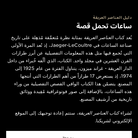
دليل العناصر العريقة
ساعات تحمل قصة
يُعد كتاب
العناصر العريقة
بمثابة نظرة مُتعمِّقة مُذهِلة على تاريخ
صناعة الساعات في Jaeger-LeCoultre، إذ تُعد المرة الأولى
التي تُجمع فيها مثل هذه المعلومات التفصيلية عن أبرز طرازات
القرن العشرين في مجلد واحد. الكتاب، الذي ألّفه خُبراء من داخل
الدار العريقة - غراند ميزون، يتناول الفترة من عام 1925 إلى
1974، إذ يستعرِض 17 طرازاً من أهم الطرازات التي أنتجها
المصنع. يتضمّن هذا الكتاب الوافي القصص التفصيلية من وراء
هذه الساعات، بالإضافة إلى صور فوتوغرافية مُفِيدة ووثائق
تاريخية من أرشيف المصنع.
لشراء
كتاب العناصر العريقة
، ستتم إعادة توجيهك إلى الموقع
الإلكتروني لشريكنا.