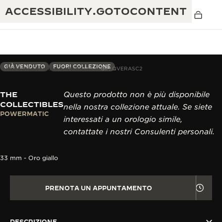
ACCESSIBILITY.GOTOCONTENT
GIÀ VENDUTO
FUORI COLLEZIONE
THE COLLECTIBLES CAPSULE III
RIF. QVERASC2
THE
Questo prodotto non è più disponibile
THE GOLDEN RATIO MUSICAL SHOW
ECCELLENZA: OLTRE 190 ANNI DI TRADIZIONE
COLLECTIBLES
nella nostra collezione attuale. Se siete
POWERMATIC
IL REVERSO 1931 CAFÉ
interessati a un orologio simile,
CREATIVITÀ: OLTRE 430 BREVETTI
contattate i nostri Consulenti personali.
GARANZIA JAEGER-LECOULTRE
INGEGNO: OLTRE 1.400 CALIBRI
33 mm - Oro giallo
GARANZIA DEI SEGNATEMPO
MOSTRA “THE PERPETUAL
MAESTRIA: 108 MESTIERI
TIMEKEEPER”
GARANZIA ATMOS
PRENOTA UN APPUNTAMENTO
THE DREAM SHAPER
REVERSO STORIES
DESCRIZIONE