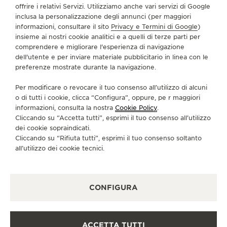
offrire i relativi Servizi. Utilizziamo anche vari servizi di Google
inclusa la personalizzazione degli annunci (per maggiori
informazioni, consultare il sito
Privacy e Termini di Google
)
SERVIZI
insieme ai nostri cookie analitici e a quelli di terze parti per
comprendere e migliorare l'esperienza di navigazione
CONTATTI
dell'utente e per inviare materiale pubblicitario in linea con le
preferenze mostrate durante la navigazione.
CI SEGUA
Per modificare o revocare il tuo consenso all’utilizzo di alcuni
o di tutti i cookie, clicca “Configura”, oppure, pe r maggiori
VAI ALLA PAGINA INSTAGRAM DI JAEGER-LE
VAI ALLA PAGINA LINKEDIN DI JAEGER
VAI ALLA PAGINA FACEBOOK DI J
VAI ALLA PAGINA YOUTUBE 
VAI ALLA PAGINA TWIT
VAI ALLA PAGINA 
informazioni, consulta la nostra
Cookie Policy
.
Cliccando su “Accetta tutti”, esprimi il tuo consenso all’utilizzo
ISCRIVERSI ALLA NEWSLETTER
dei cookie sopraindicati.
Cliccando su “Rifiuta tutti”, esprimi il tuo consenso soltanto
all’utilizzo dei cookie tecnici.
STAMPA
CONFIGURA
POLICY SULLA PRIVACY
CONDIZIONI D'USO
CONDIZIONI DI VENDITA
ACCETTA TUTTI
INFORMATIVA SUI COOKIE