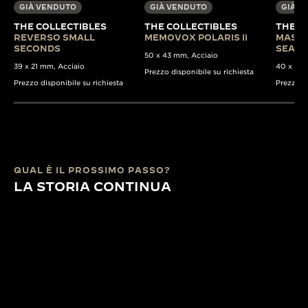
GIÀ VENDUTO
GIÀ VENDUTO
GIÀ V
THE COLLECTIBLES
THE COLLECTIBLES
THE C
REVERSO SMALL
MEMOVOX POLARIS II
MASTE
SECONDS
SEA B
50 x 43 mm, Acciaio
39 x 21 mm, Acciaio
40 x 37 
Prezzo disponibile su richiesta
Prezzo disponibile su richiesta
Prezzo di
QUAL È IL PROSSIMO PASSO?
LA STORIA CONTINUA