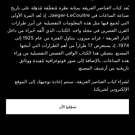
يُعد كتاب
العناصر العريقة
بمثابة نظرة مُتعمِّقة مُذهِلة على تاريخ
صناعة الساعات في Jaeger-LeCoultre، إذ تُعد المرة الأولى
التي تُجمع فيها مثل هذه المعلومات التفصيلية عن أبرز طرازات
القرن العشرين في مجلد واحد. الكتاب، الذي ألّفه خُبراء من داخل
الدار العريقة - غراند ميزون، يتناول الفترة من عام 1925 إلى
1974، إذ يستعرِض 17 طرازاً من أهم الطرازات التي أنتجها
المصنع. يتضمّن هذا الكتاب الوافي القصص التفصيلية من وراء
هذه الساعات، بالإضافة إلى صور فوتوغرافية مُفِيدة ووثائق
تاريخية من أرشيف المصنع.
لشراء
كتاب العناصر العريقة
، ستتم إعادة توجيهك إلى الموقع
الإلكتروني لشريكنا.
تسوّقوا الآن