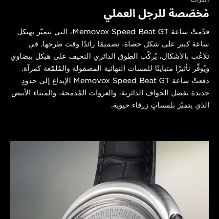
التراث
مُخصّصة للرجل العملي
قدّمتْ ساعة Memovox Speed Beat GT، التي تتميّز بهيكل
ساعة كبير على شكل حصاة، تصميمًا رائدًا وقت طرحها. في
تلاعُب بالأشكال، يُركّب الطوق الدائري النحيف على هيكل بيضاوي
ويُوفِّر تأثيرًا متباينًا للمسات النهائية المصقولة والمُلمّعة كمرآة.
دفعتْ ساعة Memovox Speed Beat GT الإبداع إلى حدودٍ
جديدة بفضل الحواف الدائرية، والعروات المُدمجة، والميناء الأبيض
الذي يتميّز بلمساتٍ زرقاء حيوية.