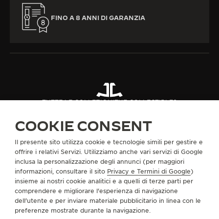
FINO A 8 ANNI DI GARANZIA
TUTTE LE COLLEZIONI
THE COLLECTIBLES
THE COLLECTIBLES CAPSULE I
RIF. QVE87301
COOKIE CONSENT
Il presente sito utilizza cookie e tecnologie simili per gestire e
INFORMAZIONI SU DI NOI
offrire i relativi Servizi. Utilizziamo anche vari servizi di Google
inclusa la personalizzazione degli annunci (per maggiori
informazioni, consultare il sito
Privacy e Termini di Google
)
SERVIZI
insieme ai nostri cookie analitici e a quelli di terze parti per
comprendere e migliorare l'esperienza di navigazione
CONTATTI
dell'utente e per inviare materiale pubblicitario in linea con le
preferenze mostrate durante la navigazione.
CI SEGUA