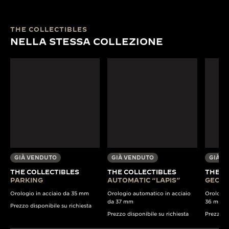
THE COLLECTIBLES
NELLA STESSA COLLEZIONE
GIÀ VENDUTO
GIÀ VENDUTO
GIÀ V
THE COLLECTIBLES
THE COLLECTIBLES
THE C
PARKING
AUTOMATIC “LAPIS”
GEOMA
Orologio in acciaio da 35 mm
Orologio automatico in acciaio
Orologio
da 37 mm
36 mm
Prezzo disponibile su richiesta
Prezzo disponibile su richiesta
Prezzo di