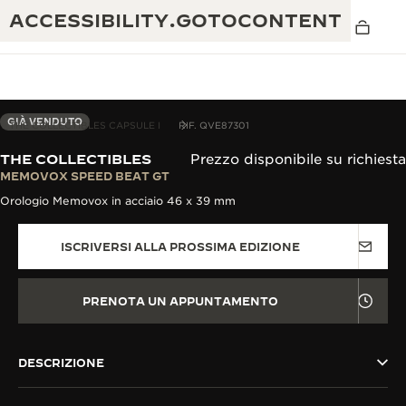
ACCESSIBILITY.GOTOCONTENT
GIÀ VENDUTO
THE COLLECTIBLES CAPSULE I
RIF. QVE87301
THE COLLECTIBLES
Prezzo disponibile su richiesta
THE GOLDEN RATIO MUSICAL SHOW
MEMOVOX SPEED BEAT GT
ECCELLENZA: OLTRE 190 ANNI DI TRADIZIONE
Orologio Memovox in acciaio 46 x 39 mm
IL REVERSO 1931 CAFÉ
CREATIVITÀ: OLTRE 430 BREVETTI
ISCRIVERSI ALLA PROSSIMA EDIZIONE
GARANZIA JAEGER-LECOULTRE
INGEGNO: OLTRE 1.400 CALIBRI
GARANZIA DEI SEGNATEMPO
MOSTRA “THE PERPETUAL
MAESTRIA: 108 MESTIERI
PRENOTA UN APPUNTAMENTO
TIMEKEEPER”
GARANZIA ATMOS
THE DREAM SHAPER
DESCRIZIONE
REVERSO STORIES