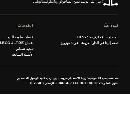
اعثر على بوتيك
جميع المتاجر
أوروبا
سلوفينيا
لوبليانا
THE SOUND MAKER
STELLAR ODYSSEY
نبذة عنّا
الخدمات
رائد الدقّة PRECISION PIONEER
المصنع - المُحتَرَف منذ 1833
خدمات ما بعد البيع
انضم إلينا في الدار العريقة - غراند ميزون
ضمان JAEGER-LECOULTRE
اطّلع على جميع الفعاليات
تمديد ضماني
الأسئلة الشائعة
صحافة
سياسية الخصوصية
شروط الاستخدام
شروط البيع
إدارة إمكانية الوصول الخاصة بي
حقوق النشر JAEGER-LECOULTRE 2026
الإصدار 102.34.2