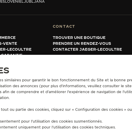
E
SLOVÉNIE
LJUBLJANA
CONTACT
MMERCE
TROUVER UNE BOUTIQUE
S-VENTE
PRENDRE UN RENDEZ-VOUS
GER-LECOULTRE
CONTACTER JAEGER-LECOULTRE
 GARANTIE
ES
es similaires pour garantir le bon fonctionnement du Site et la bonne pre
UTILISATION
CONDITIONS GÉNÉRALES DE VENTE
GÉRER L'ACCESSIBILITÉ
FO
sation des annonces (pour plus d'informations, veuillez consulter le sit
s afin de comprendre et d'améliorer l'expérience de navigation de l'utili
ation.
tout ou partie des cookies, cliquez sur « Configuration des cookies » o
sentement pour l’utilisation des cookies susmentionnés.
entement uniquement pour l’utilisation des cookies techniques.