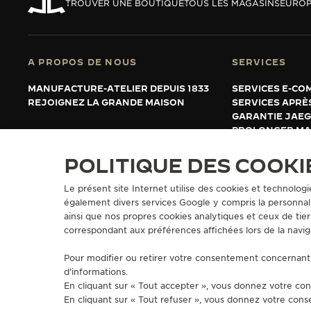
REVERSO, INTEMPORELLE DEPUIS 1931
TROUVER UNE BOUTIQUE
TOUS LES MAGASINS
EUROP
LE VIRTUOSE DU SON
L’ODYSSÉE SIDÉRALE
A PROPOS DE NOUS
SERVICES
MANUFACTURE-ATELIER DEPUIS 1833
SERVICES E-CO
LE PIONNIER DE LA PRÉCISION
REJOIGNEZ LA GRANDE MAISON
SERVICES APRÈ
GARANTIE JAE
VOIR LES ÉVÉNEMENTS
PROLONGER MA
FAQ
POLITIQUE DES COOKI
Le présent site Internet utilise des cookies et technologi
PRESSE
POLITIQUE DE CONFIDENTIALITÉ
CONDITIONS GÉNÉRALES D'
également divers services Google y compris la personnali
COPYRIGHT JAEGER-LECOULTRE 2026
VERSION 102.34.2
ainsi que nos propres cookies analytiques et ceux de tier
correspondant aux préférences affichées lors de la navig
Pour modifier ou retirer votre consentement concernant 
d’informations.
En cliquant sur « Tout accepter », vous donnez votre con
En cliquant sur « Tout refuser », vous donnez votre cons