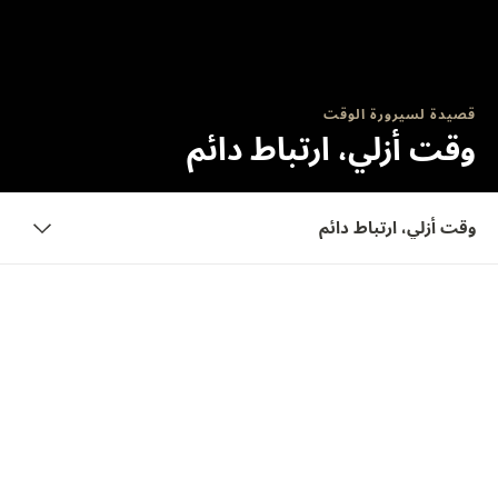
قصيدة لسيرورة الوقت
وقت أزلي، ارتباط دائم
وقت أزلي، ارتباط دائم
الحملة
وقت أزلي، ارتباط دائم
رمز الأزلية والسحر الكوني، السماء ونجومها مصدر الإلهام
والتوجيه لنا منذ فجر التاريخ. لون أزرق غامق ينتقل بنا إلى كونٍ لا
نهاية له. الوقت الأزلي، الذي تم التقاطه بصورة جمالية، يُزيّن
الساعة Master Ultra Thin التي تضم وظيفة التقويم الدائم