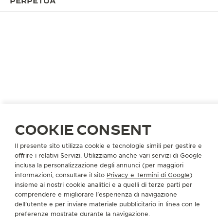
PERPETUA
LA CAMPAGNA
TEMPO INFINITO,
CONNESSIONE PERPETUA
Simbolo di infinito e fascinazione universale, il cielo
e le sue stelle ci hanno ispirato e guidato fin dalla
notte dei tempi. Un blu profondo che ci trasporta in
COOKIE CONSENT
un universo infinito. Splendidamente catturato, il
tempo eterno adorna il Master Ultra Thin con il suo
Il presente sito utilizza cookie e tecnologie simili per gestire e
calendario perpetuo e il Rendez-Vous Moon con le
offrire i relativi Servizi. Utilizziamo anche vari servizi di Google
sue fasi lunari. Ogni ticchettio dell’orologio diventa
inclusa la personalizzazione degli annunci (per maggiori
un’ode al tempo che passa e ai legami che si
informazioni, consultare il sito
Privacy e Termini di Google
)
insieme ai nostri cookie analitici e a quelli di terze parti per
intrecciano, ricordandoci la bellezza di ogni
comprendere e migliorare l'esperienza di navigazione
momento con i nostri cari.
dell'utente e per inviare materiale pubblicitario in linea con le
preferenze mostrate durante la navigazione.