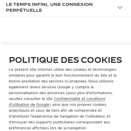
LE TEMPS INFINI, UNE CONNEXION
PERPÉTUELLE
LA CAMPAGNE
LE TEMPS INFINI, UNE
CONNEXION PERPÉTUELLE
POLITIQUE DES COOKIES
Symbole d’infini et de fascination universelle, le ciel
Le présent site Internet utilise des cookies et technologies
et ses astres nous inspirent et nous guident à
similaires pour garantir le bon fonctionnement du Site et la
chaque étape. D’un bleu profond, il nous transporte
bonne prestation des services ici proposes. Nous utilisons
dans un univers infini. Délicatement capturé, le
également divers services Google y compris la
temps éternel habille la Master Ultra Thin avec son
personnalisation des annonces (pour plus d'informations,
veuillez consulter le site
Confidentialité et conditions
calendrier perpétuel et la Rendez-Vous Moon d’une
d'utilisation de Google
) ainsi que nos propres cookies
phase de lune. Chaque seconde bat la mesure du
analytiques et ceux de tiers afin de comprendre et
temps qui passe et des liens qui se tissent, nous
d'améliorer l'expérience de navigation de l'utilisateur, et
rappelant la beauté de chaque instant.
d'envoyer des supports publicitaires correspondant aux
préférences affichées lors de la navigation.