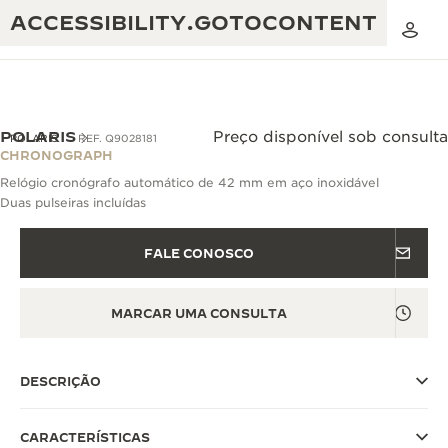
ACCESSIBILITY.GOTOCONTENT
POLARIS
Preço disponível sob consulta
POLARIS
REF. Q9028181
CHRONOGRAPH
Relógio cronógrafo automático de 42 mm em aço inoxidável
THE GOLDEN RATIO MUSICAL SHOW
EXCELÊNCIA: MAIS DE 190 ANOS
Duas pulseiras incluídas
O REVERSO 1931 CAFÉ
CRIATIVIDADE: MAIS DE 430 PATENTES
FALE CONOSCO
GARANTIA JAEGER-LECOULTRE
ENGENHOSIDADE: MAIS DE 1400 CALIBRES
MARCAR UMA CONSULTA
GARANTIA DO RELÓGIO
A EXPOSIÇÃO THE PERPETUAL
DOMÍNIO: 108 OFÍCIOS
TIMEKEEPER
GARANTIA DO ATMOS
DESCRIÇÃO
THE DREAM SHAPER
THE REVERSO STORIES
CARACTERÍSTICAS