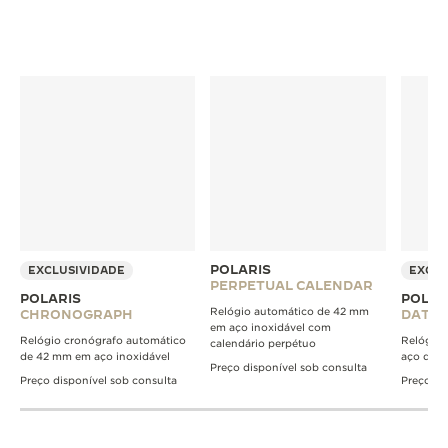
POLARIS
EXCLUSIVIDADE
EXCLU
PERPETUAL CALENDAR
POLARIS
POLAR
Relógio automático de 42 mm
CHRONOGRAPH
DATE
em aço inoxidável com
Relógio cronógrafo automático
Relógio 
calendário perpétuo
de 42 mm em aço inoxidável
aço de 
Preço disponível sob consulta
Preço disponível sob consulta
Preço di