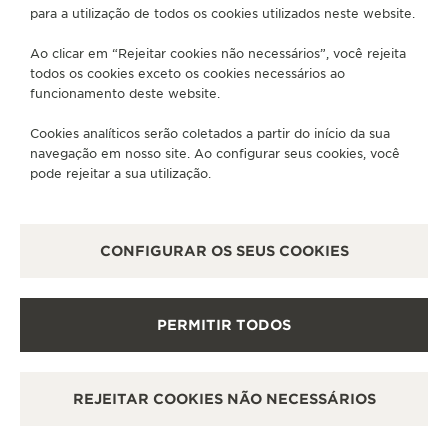
para a utilização de todos os cookies utilizados neste website.
SERVIÇOS
Ao clicar em “Rejeitar cookies não necessários”, você rejeita
todos os cookies exceto os cookies necessários ao
FALE CONOSCO
funcionamento deste website.
SIGA-NOS
Cookies analíticos serão coletados a partir do início da sua
navegação em nosso site. Ao configurar seus cookies, você
IR PARA A PÁGINA DO INSTAGRAM DA JAEG
IR PARA A PÁGINA DO LINKEDIN DA JA
IR PARA A PÁGINA DO FACEBOOK 
IR PARA A PÁGINA DO YOUT
IR PARA A PÁGINA DO 
VÁ PARA A PÁGINA
pode rejeitar a sua utilização.
ASSINAR A NEWSLETTER
CONFIGURAR OS SEUS COOKIES
IMPRENSA
PERMITIR TODOS
POLÍTICA DE PRIVACIDADE
TERMOS DE UTILIZAÇÃO
REJEITAR COOKIES NÃO NECESSÁRIOS
GERENCIAR A MINHA ACESSIBILIDADE
COPYRIGHT JAEGER-LECOULTRE 2026
POLARIS
CHRONOGRAPH
VERSÃO 102.34.2