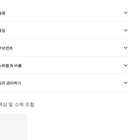
설명
특징
무브먼트
스트랩 & 버클
워치 관리하기
색상 및 소재 조합