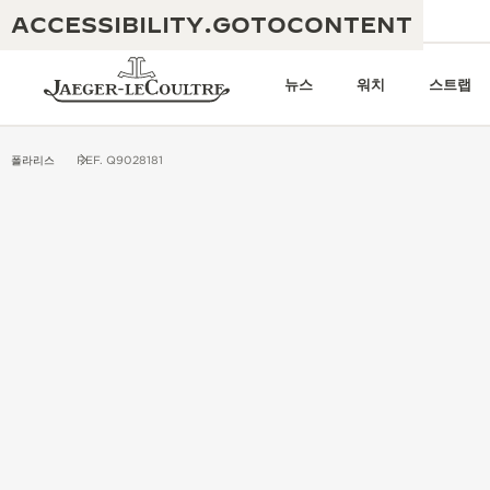
ACCESSIBILITY.GOTOCONTENT
이메일 보내기
부티크
뉴스레터
뉴스
워치
스트랩
폴라리스
REF. Q9028181
THE GOLDEN RATIO
탁월함: 190여 년의 역사
MUSICAL SHOW
창의성: 430개 이상의 특허
리베르소 1931 카페
예거 르쿨트르 품질보증
독창성: 1,400개 이상의 칼리버
타임피스 품질보증
진정한 탁월함: 108개의 공예 기술
더 퍼페추얼 타임키퍼 전시
애트모스 품질보증
회
THE DREAM SHAPER