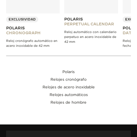
POLARIS
EXCLUSIVIDAD
EXCLU
PERPETUAL CALENDAR
POLARIS
POLAR
Reloj automático con calendario
CHRONOGRAPH
DATE
perpetuo en acero inoxidable de
Reloj cronógrafo automático en
Reloj au
42 mm
acero inoxidable de 42 mm
fecha d
Polaris
Relojes cronógrafo
Relojes de acero inoxidable
Relojes automáticos
Relojes de hombre