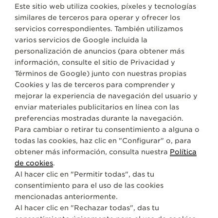
Este sitio web utiliza cookies, píxeles y tecnologías
similares de terceros para operar y ofrecer los
servicios correspondientes. También utilizamos
varios servicios de Google incluida la
personalización de anuncios (para obtener más
TODAS LAS COLECCIONES
POLARIS
REF. Q9028181
información, consulte el sitio de
Privacidad y
Términos de Google
) junto con nuestras propias
Cookies y las de terceros para comprender y
ACERCA DE NOSOTROS
mejorar la experiencia de navegación del usuario y
enviar materiales publicitarios en línea con las
SERVICIOS
preferencias mostradas durante la navegación.
Para cambiar o retirar tu consentimiento a alguna o
todas las cookies, haz clic en "Configurar" o, para
CONTACTO
obtener más información, consulta nuestra
Política
SÍGANOS
de cookies
.
Al hacer clic en "Permitir todas", das tu
consentimiento para el uso de las cookies
IR A LA PÁGINA DE INSTAGRAM DE JAEGER-
IR A LA PÁGINA DE LINKEDIN DE JAEGE
IR A LA PÁGINA DE FACEBOOK DE
IR A LA PÁGINA DE YOUTUBE
IR A LA PÁGINA DE TWI
IR A LA PÁGINA D
mencionadas anteriormente.
SUSCRIBIRSE A LA NEWSLETTER
Al hacer clic en "Rechazar todas", das tu