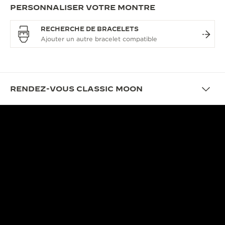
PERSONNALISER VOTRE MONTRE
RECHERCHE DE BRACELETS
RENDEZ-VOUS CLASSIC MOON
DESIGN
LA DANSE ÉTERNELLE DU
TEMPS
Ce garde-temps rend hommage à l’une des
histoires les plus romantiques et loyales de la
mythologie chinoise, le mythe de Qixi, avec une
interprétation artistique de l’une des complications