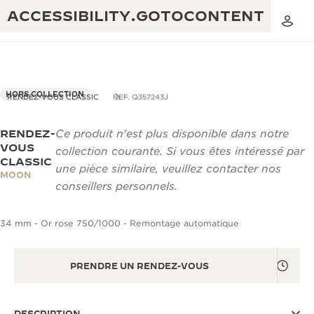
ACCESSIBILITY.GOTOCONTENT
HORS COLLECTION
RENDEZ-VOUS CLASSIC
REF. Q357243J
RENDEZ-
Ce produit n'est plus disponible dans notre
THE GOLDEN RATIO MUSICAL SHOW
EXCELLENCE : PLUS DE 190 ANS
VOUS
collection courante. Si vous êtes intéressé par
CLASSIC
THE REVERSO 1931 CAFÉ
une pièce similaire, veuillez contacter nos
CRÉATIVITÉ : PLUS DE 430 BREVETS
MOON
conseillers personnels.
GARANTIE JAEGER-LECOULTRE
INGÉNIOSITÉ : PLUS DE 1 400 CALIBRES
34 mm - Or rose 750/1000 - Remontage automatique
GARANTIE DES MONTRES
EXPOSITION « THE PERPETUAL
SAVOIR-FAIRE : 108 MÉTIERS
TIMEKEEPER »
GARANTIE ATMOS
PRENDRE UN RENDEZ-VOUS
EXPOSITION « THE DREAM SHAPER »
REVERSO, INTEMPORELLE DEPUIS 1931
DESCRIPTION