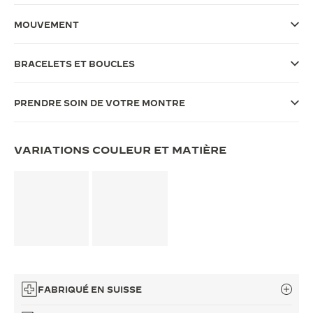
LE VIRTUOSE DU SON
MOUVEMENT
L’ODYSSÉE SIDÉRALE
BRACELETS ET BOUCLES
LE PIONNIER DE LA PRÉCISION
PRENDRE SOIN DE VOTRE MONTRE
VOIR LES ÉVÉNEMENTS
VARIATIONS COULEUR ET MATIÈRE
FABRIQUÉ EN SUISSE