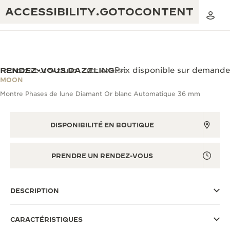
ACCESSIBILITY.GOTOCONTENT
RENDEZ-VOUS DAZZLING
Prix disponible sur demande
RENDEZ-VOUS DAZZLING
REF. Q3523570
MOON
Montre Phases de lune Diamant Or blanc Automatique 36 mm
THE GOLDEN RATIO MUSICAL SHOW
EXCELLENCE : PLUS DE 190 ANS
THE REVERSO 1931 CAFÉ
CRÉATIVITÉ : PLUS DE 430 BREVETS
DISPONIBILITÉ EN BOUTIQUE
GARANTIE JAEGER-LECOULTRE
INGÉNIOSITÉ : PLUS DE 1 400 CALIBRES
PRENDRE UN RENDEZ-VOUS
GARANTIE DES MONTRES
EXPOSITION « THE PERPETUAL
SAVOIR-FAIRE : 108 MÉTIERS
TIMEKEEPER »
GARANTIE ATMOS
DESCRIPTION
EXPOSITION « THE DREAM SHAPER »
CARACTÉRISTIQUES
REVERSO, INTEMPORELLE DEPUIS 1931