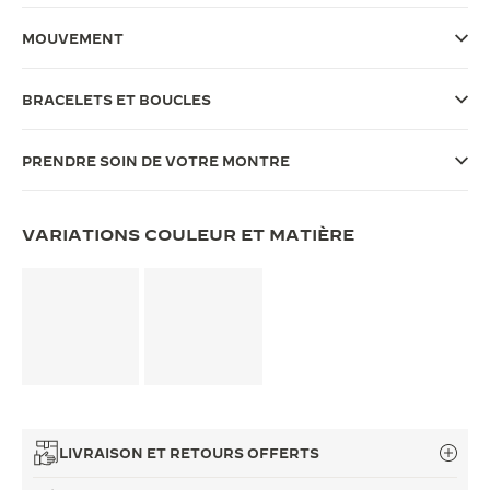
LE VIRTUOSE DU SON
MOUVEMENT
L’ODYSSÉE SIDÉRALE
BRACELETS ET BOUCLES
LE PIONNIER DE LA PRÉCISION
PRENDRE SOIN DE VOTRE MONTRE
VOIR LES ÉVÉNEMENTS
VARIATIONS COULEUR ET MATIÈRE
LIVRAISON ET RETOURS OFFERTS