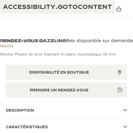
ACCESSIBILITY.GOTOCONTENT
RENDEZ-VOUS DAZZLING
Prix disponible sur demande
RENDEZ-VOUS DAZZLING
REF. Q3523570
MOON
Montre Phases de lune Diamant Or blanc Automatique 36 mm
THE GOLDEN RATIO MUSICAL SHOW
EXCELLENCE : PLUS DE 190 ANS
THE REVERSO 1931 CAFÉ
CRÉATIVITÉ : PLUS DE 430 BREVETS
DISPONIBILITÉ EN BOUTIQUE
GARANTIE JAEGER-LECOULTRE
INGÉNIOSITÉ : PLUS DE 1 400 CALIBRES
PRENDRE UN RENDEZ-VOUS
GARANTIE DES MONTRES
EXPOSITION « THE PERPETUAL
SAVOIR-FAIRE : 108 MÉTIERS
TIMEKEEPER »
GARANTIE ATMOS
DESCRIPTION
EXPOSITION « THE DREAM SHAPER »
CARACTÉRISTIQUES
REVERSO, INTEMPORELLE DEPUIS 1931