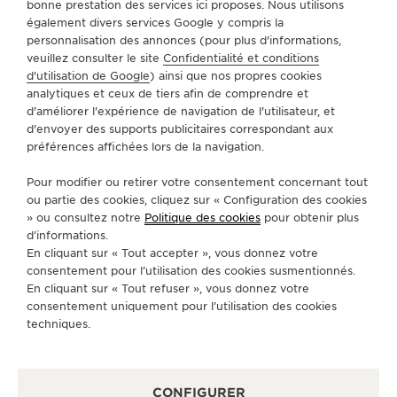
bonne prestation des services ici proposes. Nous utilisons
également divers services Google y compris la
personnalisation des annonces (pour plus d'informations,
A PROPOS DE NOUS
veuillez consulter le site
Confidentialité et conditions
d'utilisation de Google
) ainsi que nos propres cookies
analytiques et ceux de tiers afin de comprendre et
SERVICES
d'améliorer l'expérience de navigation de l'utilisateur, et
d'envoyer des supports publicitaires correspondant aux
préférences affichées lors de la navigation.
CONTACT
Pour modifier ou retirer votre consentement concernant tout
SUIVEZ-NOUS
ou partie des cookies, cliquez sur « Configuration des cookies
» ou consultez notre
Politique des cookies
pour obtenir plus
ACCÉDER À LA PAGE INSTAGRAM DE JAEGER
ACCÉDER À LA PAGE LINKEDIN DE JAE
ALLER SUR LA PAGE JAEGER-LEC
ACCÉDER À LA PAGE YOUTUB
ALLER SUR LA PAGE TW
ALLER SUR LA PAG
d’informations.
En cliquant sur « Tout accepter », vous donnez votre
S'INSCRIRE À LA NEWSLETTER
consentement pour l’utilisation des cookies susmentionnés.
En cliquant sur « Tout refuser », vous donnez votre
consentement uniquement pour l’utilisation des cookies
techniques.
PRESSE
CONFIGURER
POLITIQUE DE CONFIDENTIALITÉ