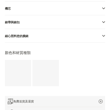
THE SOUND MAKER
機芯
STELLAR ODYSSEY
錶帶與錶扣
THE PRECISION PIONEER
細心照料您的腕錶
瀏覽所有精彩活動
顏色和材質種類
免費送貨及退貨