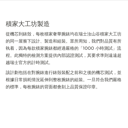
積家大工坊製造
從機芯到錶殼，每枚積家奢華腕錶均在瑞士汝山谷積家大工坊
的同一屋簷下設計、製造和組裝。眾所周知，我們對品質有所
執着，因為每款積家腕錶都經過嚴格的「1000 小時測試」流
程。此獨特的檢測方案提供內部認證測試，其要求準則遠遠超
越瑞士官方的計時測試。
該計劃包括在對腕錶進行錶殼裝配之前和之後的機芯測試，並
根據日常損耗情況延伸到整枚腕錶的組裝。一旦符合我們嚴格
的標準，每枚腕錶的背面都會刻上品質保證印章。