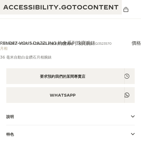
ACCESSIBILITY.GOTOCONTENT
RENDEZ-VOUS DAZZLING 約會系列珠寶腕錶
價格
RENDEZ-VOUS DAZZLING 約會系列珠寶腕錶
參考編號：Q3523570
月相
36 毫米自動白金鑽石月相腕錶
黃金比例音樂表演
卓越工藝：逾 190 年歷史
REVERSO 1931 CAFÉ
要求預約我們的某間專賣店
無限創意：逾 430 項專利
積家保養服務
心靈手巧：1400 多種機芯
WHATSAPP
時計保修
《THE PERPETUAL TIMEKEEPER》
精湛工藝：108 種工藝
展覽
時計保修
說明
《THE DREAM SHAPER》展覽
特色
REVERSO 翻轉系列腕錶主題展覽