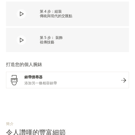
第 4 步：組裝
傳統與現代的交匯點
第 5 步︰ 裝飾
祖傳技藝
打造您的個人腕錶
錶帶搜尋器
簡介
令人讚嘆的豐富細節