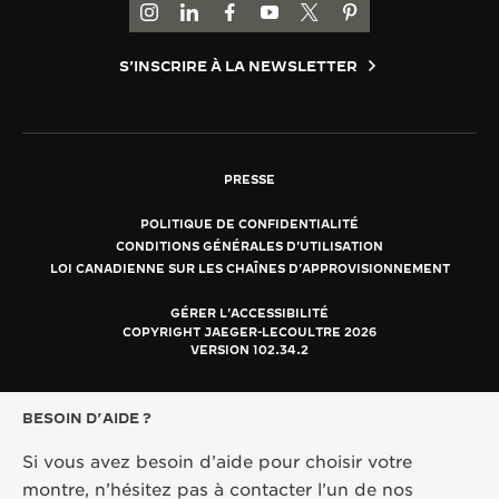
ACCÉDER À LA PAGE INSTAGRAM DE JAEGER
ACCÉDER À LA PAGE LINKEDIN DE JAE
ALLER SUR LA PAGE JAEGER-LEC
ACCÉDER À LA PAGE YOUTUB
ALLER SUR LA PAGE TW
ALLER SUR LA PAG
S'INSCRIRE À LA NEWSLETTER
PRESSE
POLITIQUE DE CONFIDENTIALITÉ
CONDITIONS GÉNÉRALES D'UTILISATION
LOI CANADIENNE SUR LES CHAÎNES D'APPROVISIONNEMENT
GÉRER L'ACCESSIBILITÉ
COPYRIGHT JAEGER-LECOULTRE 2026
VERSION 102.34.2
BESOIN D’AIDE ?
Si vous avez besoin d’aide pour choisir votre
montre, n’hésitez pas à contacter l’un de
nos