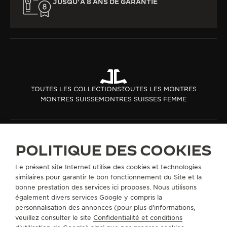
JUSQU’À 8 ANS DE GARANTIE
TOUTES LES COLLECTIONS
TOUTES LES MONTRES
MONTRES SUISSE
MONTRES SUISSES FEMME
A PROPOS DE NOUS
POLITIQUE DES COOKIES
SERVICES
Le présent site Internet utilise des cookies et technologies
similaires pour garantir le bon fonctionnement du Site et la
bonne prestation des services ici proposes. Nous utilisons
CONTACT
également divers services Google y compris la
personnalisation des annonces (pour plus d'informations,
SUIVEZ-NOUS
veuillez consulter le site
Confidentialité et conditions