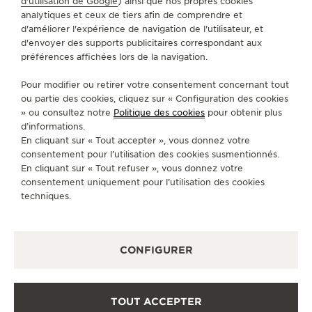
d'utilisation de Google
) ainsi que nos propres cookies
ACCÉDER À LA PAGE INSTAGRAM DE JAEGER
ACCÉDER À LA PAGE LINKEDIN DE JAE
ALLER SUR LA PAGE JAEGER-LEC
ACCÉDER À LA PAGE YOUTUB
ALLER SUR LA PAGE TW
ALLER SUR LA PAG
analytiques et ceux de tiers afin de comprendre et
d'améliorer l'expérience de navigation de l'utilisateur, et
S'INSCRIRE À LA NEWSLETTER
d'envoyer des supports publicitaires correspondant aux
préférences affichées lors de la navigation.
Pour modifier ou retirer votre consentement concernant tout
ou partie des cookies, cliquez sur « Configuration des cookies
» ou consultez notre
Politique des cookies
pour obtenir plus
PRESSE
d’informations.
En cliquant sur « Tout accepter », vous donnez votre
POLITIQUE DE CONFIDENTIALITÉ
consentement pour l’utilisation des cookies susmentionnés.
CONDITIONS GÉNÉRALES D'UTILISATION
En cliquant sur « Tout refuser », vous donnez votre
CONDITIONS GÉNÉRALES DE VENTE
consentement uniquement pour l’utilisation des cookies
POLITIQUE EN MATIÈRE DE COOKIES
techniques.
FICHE RELATIVE AUX QUALITÉS ET CARACTÉRISTIQUES
ENVIRONNEMENTALES
DÉCLARATION D'ACCESSIBILITÉ - WCAG
GÉRER L'ACCESSIBILITÉ
FORMULAIRE DE RÉTRACTATION
CONFIGURER
COPYRIGHT JAEGER-LECOULTRE 2026
VERSION 102.34.2
TOUT ACCEPTER
BESOIN D’AIDE ?