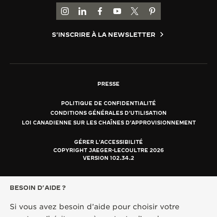
ACCÉDER À LA PAGE INSTAGRAM DE JAEGER
ACCÉDER À LA PAGE LINKEDIN DE JAE
ALLER SUR LA PAGE JAEGER-LEC
ACCÉDER À LA PAGE YOUTUB
ALLER SUR LA PAGE TW
ALLER SUR LA PAG
S'INSCRIRE À LA NEWSLETTER
PRESSE
POLITIQUE DE CONFIDENTIALITÉ
CONDITIONS GÉNÉRALES D'UTILISATION
LOI CANADIENNE SUR LES CHAÎNES D'APPROVISIONNEMENT
GÉRER L'ACCESSIBILITÉ
COPYRIGHT JAEGER-LECOULTRE 2026
VERSION 102.34.2
BESOIN D’AIDE ?
Si vous avez besoin d’aide pour choisir votre