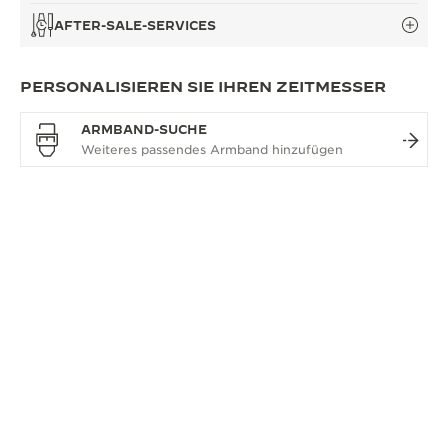
AFTER-SALE-SERVICES
PERSONALISIEREN SIE IHREN ZEITMESSER
ARMBAND-SUCHE
ÜBERSICHT
DIE ANSPRUCHSVOLLE
UHRENKOLLEKTION
Die Master Ultra Thin Uhrenkollektion verkörpert die
Philosophie von Jaeger-LeCoultre, indem sie
technische Kunstfertigkeit mit zeitloser Ästhetik