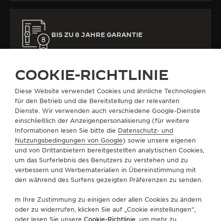
BIS ZU 8 JAHRE GARANTIE
COOKIE-RICHTLINIE
Diese Website verwendet Cookies und ähnliche Technologien
für den Betrieb und die Bereitstellung der relevanten
Dienste. Wir verwenden auch verschiedene Google-Dienste
ALLE KOLLEKTIONEN
MASTER ULTRA THIN
REF. Q1242502
einschließlich der Anzeigenpersonalisierung (für weitere
Informationen lesen Sie bitte die
Datenschutz- und
Nutzungsbedingungen von Google
) sowie unsere eigenen
und von Drittanbietern bereitgestellten analytischen Cookies,
ÜBER UNS
um das Surferlebnis des Benutzers zu verstehen und zu
verbessern und Werbematerialien in Übereinstimmung mit
den während des Surfens gezeigten Präferenzen zu senden.
SERVICELEISTUNGEN
m Ihre Zustimmung zu einigen oder allen Cookies zu ändern
KONTAKTIEREN SIE UNS
oder zu widerrufen, klicken Sie auf „Cookie einstellungen“,
oder lesen Sie unsere
Cookie-Richtlinie
, um mehr zu