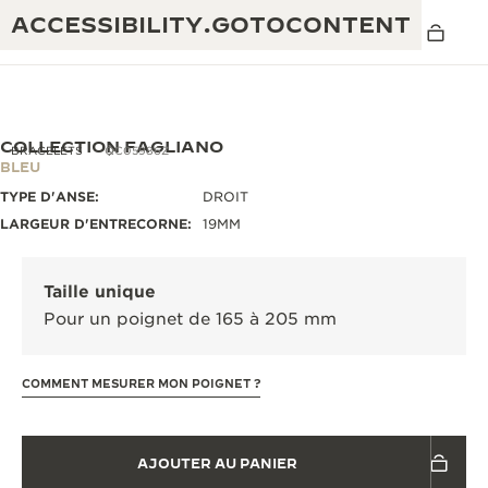
ACCESSIBILITY.GOTOCONTENT
COLLECTION FAGLIANO
BRACELETS
QC05986Z
BLEU
TYPE D'ANSE:
DROIT
THE GOLDEN RATIO MUSICAL SHOW
EXCELLENCE : PLUS DE 190 ANS
LARGEUR D'ENTRECORNE:
19MM
THE REVERSO 1931 CAFÉ
CRÉATIVITÉ : PLUS DE 430 BREVETS
Taille unique
GARANTIE JAEGER-LECOULTRE
INGÉNIOSITÉ : PLUS DE 1 400 CALIBRES
Pour un poignet de 165 à 205 mm
GARANTIE DES MONTRES
EXPOSITION « THE PERPETUAL
SAVOIR-FAIRE : 108 MÉTIERS
TIMEKEEPER »
COMMENT MESURER MON POIGNET ?
GARANTIE ATMOS
EXPOSITION « THE DREAM SHAPER »
AJOUTER AU PANIER
REVERSO, INTEMPORELLE DEPUIS 1931