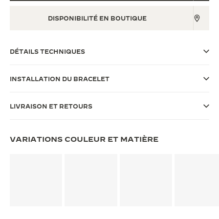
LE VIRTUOSE DU SON
DISPONIBILITÉ EN BOUTIQUE
L’ODYSSÉE SIDÉRALE
DÉTAILS TECHNIQUES
LE PIONNIER DE LA PRÉCISION
VOIR LES ÉVÉNEMENTS
INSTALLATION DU BRACELET
LIVRAISON ET RETOURS
VARIATIONS COULEUR ET MATIÈRE