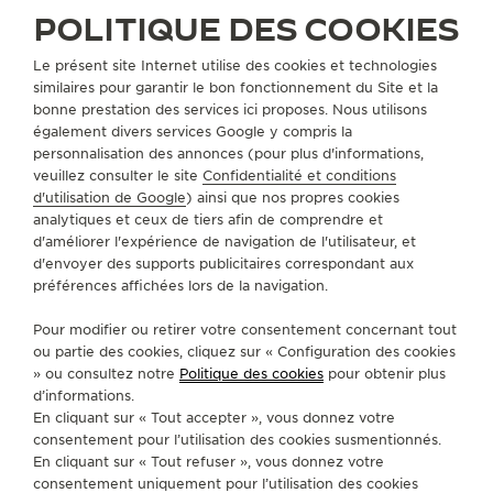
POLITIQUE DES COOKIES
Le présent site Internet utilise des cookies et technologies
similaires pour garantir le bon fonctionnement du Site et la
bonne prestation des services ici proposes. Nous utilisons
également divers services Google y compris la
BRACELETS
QC05986Z
personnalisation des annonces (pour plus d'informations,
veuillez consulter le site
Confidentialité et conditions
d'utilisation de Google
) ainsi que nos propres cookies
analytiques et ceux de tiers afin de comprendre et
A PROPOS DE NOUS
d'améliorer l'expérience de navigation de l'utilisateur, et
d'envoyer des supports publicitaires correspondant aux
préférences affichées lors de la navigation.
SERVICES
Pour modifier ou retirer votre consentement concernant tout
ou partie des cookies, cliquez sur « Configuration des cookies
CONTACT
» ou consultez notre
Politique des cookies
pour obtenir plus
SUIVEZ-NOUS
d’informations.
En cliquant sur « Tout accepter », vous donnez votre
consentement pour l’utilisation des cookies susmentionnés.
ACCÉDER À LA PAGE INSTAGRAM DE JAEGER
ACCÉDER À LA PAGE LINKEDIN DE JAE
ALLER SUR LA PAGE JAEGER-LEC
ACCÉDER À LA PAGE YOUTUB
ALLER SUR LA PAGE TW
ALLER SUR LA PAG
En cliquant sur « Tout refuser », vous donnez votre
consentement uniquement pour l’utilisation des cookies