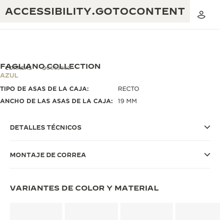
ACCESSIBILITY.GOTOCONTENT
FAGLIANO COLLECTION
CORREAS
QC05986Z
AZUL
TIPO DE ASAS DE LA CAJA:
RECTO
THE GOLDEN RATIO MUSICAL SHOW
EXCELENCIA: MÁS DE 190 AÑOS
ANCHO DE LAS ASAS DE LA CAJA:
19 MM
THE REVERSO 1931 CAFÉ
CREATIVIDAD: MÁS DE 430 PATENTES
DETALLES TÉCNICOS
GARANTÍA DE JAEGER-LECOULTRE
INGENIO: MÁS DE 1400 CALIBRES
MONTAJE DE CORREA
GARANTÍA DE LOS RELOJES DE PULSERA
EXPOSICIÓN THE PERPETUAL
MAESTRÍA: 108 OFICIOS
TIMEKEEPER
GARANTÍA DE LOS RELOJES ATMOS
VARIANTES DE COLOR Y MATERIAL
THE DREAM SHAPER
THE REVERSO STORIES