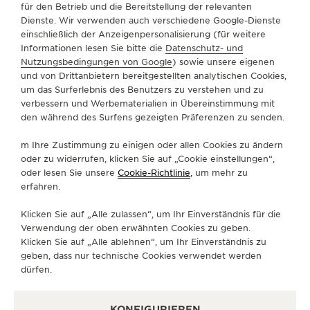
für den Betrieb und die Bereitstellung der relevanten
Dienste. Wir verwenden auch verschiedene Google-Dienste
einschließlich der Anzeigenpersonalisierung (für weitere
Informationen lesen Sie bitte die
Datenschutz- und
CHINA
XUZHOU
Nutzungsbedingungen von Google
) sowie unsere eigenen
徐州金鹰国际钟表专营店
und von Drittanbietern bereitgestellten analytischen Cookies,
um das Surferlebnis des Benutzers zu verstehen und zu
OFFIZIELLER PARTNER
verbessern und Werbematerialien in Übereinstimmung mit
江苏省徐州市鼓楼区中山北路2号一楼A01-00523积家专卖店
den während des Surfens gezeigten Präferenzen zu senden.
Xuzhou, China
m Ihre Zustimmung zu einigen oder allen Cookies zu ändern
oder zu widerrufen, klicken Sie auf „Cookie einstellungen“,
+86 0516 83717166
oder lesen Sie unsere
Cookie-Richtlinie
, um mehr zu
VERFÜGBARE DIENSTLEISTUNGEN
erfahren.
VERKAUFSSTELLE
Erfahren Sie zeitlose Eleganz in einem hochwertigen
Klicken Sie auf „Alle zulassen“, um Ihr Einverständnis für die
Uhrengeschäft.
Verwendung der oben erwähnten Cookies zu geben.
Klicken Sie auf „Alle ablehnen“, um Ihr Einverständnis zu
geben, dass nur technische Cookies verwendet werden
dürfen.
WEITERE OFFIZIELLE BOUTIQUEN
UND PARTNER
KONFIGURIEREN