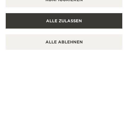
ALLE BOUTIQUEN ANZEIGEN
ALLE ZULASSEN
ALLE ABLEHNEN
OFFIZIELLE BOUTIQUE
OFF
积家南京德基广场精品店
积家
南京市玄武区中山路18号德基广场一层F126店铺, 210005
江苏
Nanjing, China
铺, N
FUNKTIONSÜBERPRÜFUNG - VERKAUFSSTELLE
FU
+86 25 86777720