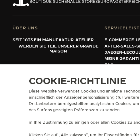
THE REVERSO STORIES
BOUTIQUE SUCHEN
ALLE STORES
EUROPA
ÖSTERREIC
THE SOUND MAKER
THE STELLAR ODYSSEY
ÜBER UNS
SERVICELEIS
SEIT 1833 EIN MANUFAKTUR-ATELIER
E-COMMERCE-L
THE PRECISION PIONEER
WERDEN SIE TEIL UNSERER GRANDE
AFTER-SALES-S
MAISON
JAEGER-LECOU
ALLE VERANSTALTUNGEN
MEINE GARANT
ANZEIGEN
FAQ
COOKIE-RICHTLINIE
PRESSE
DATENSCHUTZRICHTLINIE
NUTZUNGSBEDINGUNGEN
VERKA
Diese Website verwendet Cookies und ähnliche Technolo
WIDERRUFSFORMULAR
einschließlich der Anzeigenpersonalisierung (für weitere
COPYRIGHT JAEGER-LECOULTRE 2026
VERSION 102.34.2
Drittanbietern bereitgestellten analytischen Cookies, 
des Surfens gezeigten Präferenzen zu senden.
m Ihre Zustimmung zu einigen oder allen Cookies zu ände
Klicken Sie auf „Alle zulassen“, um Ihr Einverständnis 