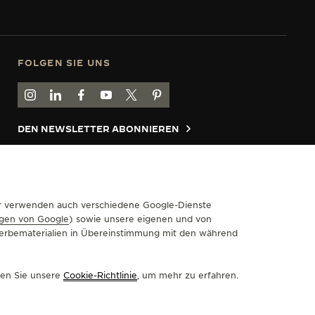
FOLGEN SIE UNS
GEHEN SIE ZUR INSTAGRAM-SEITE VON JAEGER-LECOULT
GEHEN SIE ZUR LINKEDIN-SEITE VON JAEGER-LECO
BESUCHEN SIE DIE FACEBOOK-SEITE VON JAE
GEHEN SIE ZUR YOUTUBE-SEITE VON JAE
RUFEN SIE DIE TWITTER-SEITE VON
GEHEN SIE ZUR PINTEREST-SEI
DEN NEWSLETTER ABONNIEREN
 – WCAG
MEINE ZUGÄNGLICHKEIT VERWALTEN
Wir verwenden auch verschiedene Google-Dienste
gen von Google
) sowie unsere eigenen und von
 Werbematerialien in Übereinstimmung mit den während
sen Sie unsere
Cookie-Richtlinie
, um mehr zu erfahren.