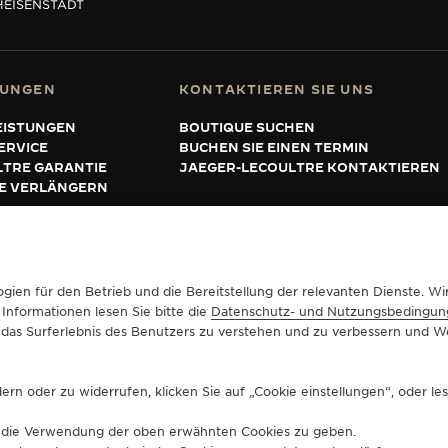
H
EISENSTADT
TUNGEN
KONTAKTIEREN SIE UNS
EISTUNGEN
BOUTIQUE SUCHEN
ERVICE
BUCHEN SIE EINEN TERMIN
LTRE GARANTIE
JAEGER-LECOULTRE KONTAKTIEREN
IE VERLÄNGERN
UFSBEDINGUNGEN
COOKIE-RICHTLINIE
ERKLÄRUNG ZUR BARRIEREFREIHEIT
gien für den Betrieb und die Bereitstellung der relevanten Dienste. 
 Informationen lesen Sie bitte die
Datenschutz- und Nutzungsbedingun
um das Surferlebnis des Benutzers zu verstehen und zu verbessern und
rn oder zu widerrufen, klicken Sie auf „Cookie einstellungen“, oder le
für die Verwendung der oben erwähnten Cookies zu geben.