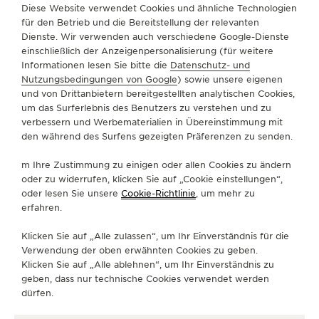
BOUTIQUE SUCHEN
ALLE STORES
EUROPA
ITALIEN
Diese Website verwendet Cookies und ähnliche Technologien
THE SOUND MAKER
RAGUSA RAGUSA
für den Betrieb und die Bereitstellung der relevanten
Dienste. Wir verwenden auch verschiedene Google-Dienste
THE STELLAR ODYSSEY
einschließlich der Anzeigenpersonalisierung (für weitere
Informationen lesen Sie bitte die
Datenschutz- und
ÜBER UNS
Nutzungsbedingungen von Google
) sowie unsere eigenen
THE PRECISION PIONEER
und von Drittanbietern bereitgestellten analytischen Cookies,
um das Surferlebnis des Benutzers zu verstehen und zu
SERVICELEISTUNGEN
ALLE VERANSTALTUNGEN ANZEIGEN
verbessern und Werbematerialien in Übereinstimmung mit
den während des Surfens gezeigten Präferenzen zu senden.
KONTAKTIEREN SIE UNS
m Ihre Zustimmung zu einigen oder allen Cookies zu ändern
FOLGEN SIE UNS
oder zu widerrufen, klicken Sie auf „Cookie einstellungen“,
oder lesen Sie unsere
Cookie-Richtlinie
, um mehr zu
erfahren.
GEHEN SIE ZUR INSTAGRAM-SEITE VON JAE
GEHEN SIE ZUR LINKEDIN-SEITE VON 
BESUCHEN SIE DIE FACEBOOK-SE
GEHEN SIE ZUR YOUTUBE-SE
RUFEN SIE DIE TWITTE
GEHEN SIE ZUR PI
Klicken Sie auf „Alle zulassen“, um Ihr Einverständnis für die
DEN NEWSLETTER ABONNIEREN
Verwendung der oben erwähnten Cookies zu geben.
Klicken Sie auf „Alle ablehnen“, um Ihr Einverständnis zu
geben, dass nur technische Cookies verwendet werden
dürfen.
PRESSE