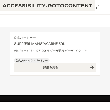
ACCESSIBILITY.GOTOCONTENT
公式パートナー
GURRIERI MANGIACARNE SRL
THE GOLDEN RATIO MUSICAL SHOW -
卓越性：190年以上の伝統
Via Roma 164, 97100 ラグーザ県ラグーザ, イタリア
黄金比を讃える音楽祭-
創造性：430件以上の特許
公式ブティック・パートナー
レベルソ 1931 カフェ
詳細を見る
ジャガー・ルクルト保証
創意工夫：1,400以上のキャリバー
タイムピース保証
熟練技巧：108の技巧
「THE PERPETUAL TIMEKEEPER」展
アトモスの保証
THE DREAM SHAPER
レベルソ・ストーリー