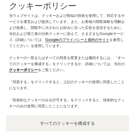
クッキーポリシー
ブティックのご検索はこちら
ブティック全店舗一覧
ヨーロッパ
イタリア
THE SOUND MAKER（サウンドメーカー）
ラグーザ県ラグーザ
当ウェブサイトは、クッキーおよび類似の技術を使用して、対応するサ
ステラー・オデッセイ
ービスを運営および提供しています。また、お客様の閲覧体験を理解お
よび改善し、閲覧中に示されたお好みに沿った広告を送信するために、
ジャガー・ルクルトについて
当社および第三者の分析クッキーに加えて、さまざまなGoogleサービ
プレシジョン・パイオニア
ス（詳細については、
Googleのプライバシーと規約のサイト
を参照し
てください）を使用しています。
サービス
イベントの一覧はこちら
クッキーの一部またはすべての同意を変更または撤回するには、「すべ
お問い合わせ
てのクッキーを構成する」をクリックするか、詳細については、当社の
クッキーポリシー
をご覧ください。
フォローする
「同意する」をクリックすると、上記のクッキーの使用に同意したこと
になります。
LINE
ジャガー・ルクルトのインスタグラムページへ
ジャガー・ルクルトのLINKEDINページへ
ジャガー・ルクルトのFACEBOOKペー
ジャガー・ルクルトのYOUTUB
ジャガー・ルクルトのツイ
ジャガー・ルクルトの 
「技術的なクッキーのみを許可する」をクリックすると、技術的なクッ
ニュースレターに登録
キーのみの使用に同意したことになります。
すべてのクッキーを構成する
プレス