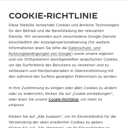
THE SOUND MAKER
COOKIE-RICHTLINIE
THE STELLAR ODYSSEY
BOUTIQUE SUCHEN
ALLE STORES
NORDAMERIKA
Diese Website verwendet Cookies und ähnliche Technologien
VEREINIGTE STAATEN VON AMERIKA
HOUSTON
für den Betrieb und die Bereitstellung der relevanten
THE PRECISION PIONEER
Dienste. Wir verwenden auch verschiedene Google-Dienste
einschließlich der Anzeigenpersonalisierung (für weitere
ALLE VERANSTALTUNGEN ANZEIGEN
Informationen lesen Sie bitte die
Datenschutz- und
ÜBER UNS
Nutzungsbedingungen von Google
) sowie unsere eigenen
und von Drittanbietern bereitgestellten analytischen Cookies,
um das Surferlebnis des Benutzers zu verstehen und zu
SERVICELEISTUNGEN
verbessern und Werbematerialien in Übereinstimmung mit
den während des Surfens gezeigten Präferenzen zu senden.
KONTAKTIEREN SIE UNS
m Ihre Zustimmung zu einigen oder allen Cookies zu ändern
FOLGEN SIE UNS
oder zu widerrufen, klicken Sie auf „Cookie einstellungen“,
oder lesen Sie unsere
Cookie-Richtlinie
, um mehr zu
erfahren.
GEHEN SIE ZUR INSTAGRAM-SEITE VON JAE
GEHEN SIE ZUR LINKEDIN-SEITE VON 
BESUCHEN SIE DIE FACEBOOK-SE
GEHEN SIE ZUR YOUTUBE-SE
RUFEN SIE DIE TWITTE
GEHEN SIE ZUR PI
Klicken Sie auf „Alle zulassen“, um Ihr Einverständnis für die
DEN NEWSLETTER ABONNIEREN
Verwendung der oben erwähnten Cookies zu geben.
Klicken Sie auf „Alle ablehnen“, um Ihr Einverständnis zu