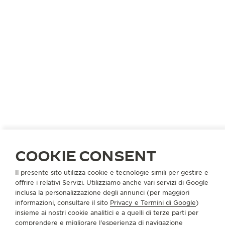
CINA
DONGGUAN
亨吉利东莞民盈国贸城TV店
COOKIE CONSENT
PARTNER UFFICIALE
Il presente sito utilizza cookie e tecnologie simili per gestire e
广东省东莞市东城区鸿福东路1号民盈国贸城一层L1054号铺
offrire i relativi Servizi. Utilizziamo anche vari servizi di Google
Dongguan, Cina
inclusa la personalizzazione degli annunci (per maggiori
informazioni, consultare il sito
Privacy e Termini di Google
)
insieme ai nostri cookie analitici e a quelli di terze parti per
+86 13060889120
comprendere e migliorare l'esperienza di navigazione