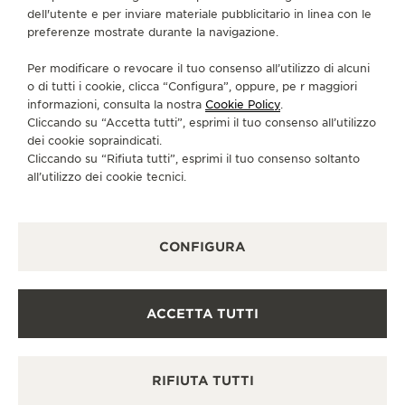
ZHUOYUE@HARMONYWATCH.COM
dell'utente e per inviare materiale pubblicitario in linea con le
preferenze mostrate durante la navigazione.
SERVIZI DISPONIBILI
PUNTO VENDITA
Per modificare o revocare il tuo consenso all’utilizzo di alcuni
Scopra un’eleganza senza tempo in una destinazione
o di tutti i cookie, clicca “Configura”, oppure, pe r maggiori
orologiera di prim’ordine.
informazioni, consulta la nostra
Cookie Policy
.
Cliccando su “Accetta tutti”, esprimi il tuo consenso all’utilizzo
dei cookie sopraindicati.
Cliccando su “Rifiuta tutti”, esprimi il tuo consenso soltanto
ALTRE BOUTIQUE UFFICIALI E
all’utilizzo dei cookie tecnici.
PARTNER
VEDERE TUTTE LE BOUTIQUE
CONFIGURA
ACCETTA TUTTI
RIFIUTA TUTTI