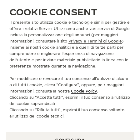
TROVARE UNA BOUTIQUE
TUTTI I NEGOZI
ASIA
CINA
LINYI
THE SOUND MAKER
COOKIE CONSENT
THE STELLAR ODYSSEY
Il presente sito utilizza cookie e tecnologie simili per gestire e
INFORMAZIONI SU DI NOI
offrire i relativi Servizi. Utilizziamo anche vari servizi di Google
inclusa la personalizzazione degli annunci (per maggiori
THE PRECISION PIONEER
informazioni, consultare il sito
Privacy e Termini di Google
)
SERVIZI
insieme ai nostri cookie analitici e a quelli di terze parti per
VEDERE TUTTI GLI EVENTI
comprendere e migliorare l'esperienza di navigazione
CONTATTI
dell'utente e per inviare materiale pubblicitario in linea con le
preferenze mostrate durante la navigazione.
CI SEGUA
Per modificare o revocare il tuo consenso all’utilizzo di alcuni
o di tutti i cookie, clicca “Configura”, oppure, pe r maggiori
VAI ALLA PAGINA INSTAGRAM DI JAEGER-LE
VAI ALLA PAGINA LINKEDIN DI JAEGER
VAI ALLA PAGINA FACEBOOK DI J
VAI ALLA PAGINA YOUTUBE 
VAI ALLA PAGINA TWIT
VAI ALLA PAGINA 
informazioni, consulta la nostra
Cookie Policy
.
Cliccando su “Accetta tutti”, esprimi il tuo consenso all’utilizzo
ISCRIVERSI ALLA NEWSLETTER
dei cookie sopraindicati.
Cliccando su “Rifiuta tutti”, esprimi il tuo consenso soltanto
all’utilizzo dei cookie tecnici.
STAMPA