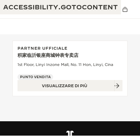
ACCESSIBILITY.GOTOCONTENT
PARTNER UFFICIALE
积家临沂银座商城钟表专卖店
THE GOLDEN RATIO MUSICAL SHOW
ECCELLENZA: OLTRE 190 ANNI DI TRADIZIONE
1st Floor, Linyi Inzone Mall, No. 11 Hon, Linyi, Cina
IL REVERSO 1931 CAFÉ
CREATIVITÀ: OLTRE 430 BREVETTI
PUNTO VENDITA
VISUALIZZARE DI PIÙ
GARANZIA JAEGER-LECOULTRE
INGEGNO: OLTRE 1.400 CALIBRI
GARANZIA DEI SEGNATEMPO
MOSTRA “THE PERPETUAL
MAESTRIA: 108 MESTIERI
TIMEKEEPER”
GARANZIA ATMOS
THE DREAM SHAPER
REVERSO STORIES