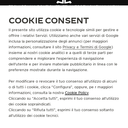
TROVARE UNA BOUTIQUE
TUTTI I NEGOZI
ASIA
THAILANDIA
BANGKOK
COOKIE CONSENT
Il presente sito utilizza cookie e tecnologie simili per gestire e
INFORMAZIONI SU DI NOI
offrire i relativi Servizi. Utilizziamo anche vari servizi di Google
inclusa la personalizzazione degli annunci (per maggiori
informazioni, consultare il sito
Privacy e Termini di Google
)
SERVIZI
insieme ai nostri cookie analitici e a quelli di terze parti per
comprendere e migliorare l'esperienza di navigazione
dell'utente e per inviare materiale pubblicitario in linea con le
CONTATTI
preferenze mostrate durante la navigazione.
CI SEGUA
Per modificare o revocare il tuo consenso all’utilizzo di alcuni
o di tutti i cookie, clicca “Configura”, oppure, pe r maggiori
VAI ALLA PAGINA INSTAGRAM DI JAEGER-LE
VAI ALLA PAGINA LINKEDIN DI JAEGER
VAI ALLA PAGINA FACEBOOK DI J
VAI ALLA PAGINA YOUTUBE 
VAI ALLA PAGINA TWIT
VAI ALLA PAGINA 
informazioni, consulta la nostra
Cookie Policy
.
Cliccando su “Accetta tutti”, esprimi il tuo consenso all’utilizzo
ISCRIVERSI ALLA NEWSLETTER
dei cookie sopraindicati.
Cliccando su “Rifiuta tutti”, esprimi il tuo consenso soltanto
all’utilizzo dei cookie tecnici.