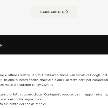
CARICARE DI PIÙ
AM
CONTATTI
tire e offrire i relativi Servizi. Utilizziamo anche vari servizi di Google i
MERCE
TROVARE UNA BOUTIQUE
e
VENDITA
) insieme ai nostri cookie analitici e a quelli di terze parti per compren
PRENOTA UN APPUNTAMENTO
enze mostrate durante la navigazione.
GER-LECOULTRE
CONTATTO JAEGER-LECOULTRE
MIA GARANZIA
cuni o di tutti i cookie, clicca “Configura”, oppure, pe r maggiori informa
UENTI
ilizzo dei cookie sopraindicati.
o all’utilizzo dei cookie tecnici.