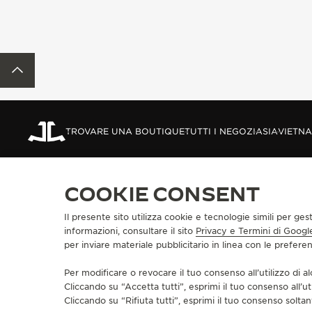
REVERSO STORIES
THE SOUND MAKER
TORNA ALL'INIZIO DELLA PAGINA
THE STELLAR ODYSSEY
THE PRECISION PIONEER
VEDERE TUTTI GLI EVENTI
TROVARE UNA BOUTIQUE
TUTTI I NEGOZI
ASIA
VIETN
COOKIE CONSENT
INFORMAZIONI SU DI NOI
SERVIZI
UNA MANIFATTURA-ATELIER FONDATA
Il presente sito utilizza cookie e tecnologie simili per ges
SERVIZI E-COM
NEL 1833
informazioni, consultare il sito
Privacy e Termini di Googl
SERVIZI POST-
SI UNISCA ALLA NOSTRA MAISON
per inviare materiale pubblicitario in linea con le prefer
GARANZIA JAE
ESTENDERE LA 
Per modificare o revocare il tuo consenso all’utilizzo di al
DOMANDE FREQ
Cliccando su “Accetta tutti”, esprimi il tuo consenso all’ut
Cliccando su “Rifiuta tutti”, esprimi il tuo consenso soltant