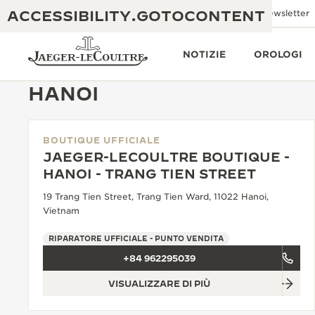
ACCESSIBILITY.GOTOCONTENT
Inviaci un'e-mail
Boutiques
Newsletter
NOTIZIE
OROLOGI
HANOI
BOUTIQUE UFFICIALE
THE GOLDEN RATIO MUSICAL SHOW
ECCELLENZA: OLTRE 190 ANNI DI TRADIZIONE
JAEGER-LECOULTRE BOUTIQUE -
HANOI - TRANG TIEN STREET
IL REVERSO 1931 CAFÉ
CREATIVITÀ: OLTRE 430 BREVETTI
19 Trang Tien Street, Trang Tien Ward, 11022 Hanoi,
GARANZIA JAEGER-LECOULTRE
Vietnam
INGEGNO: OLTRE 1.400 CALIBRI
GARANZIA DEI SEGNATEMPO
RIPARATORE UFFICIALE - PUNTO VENDITA
MOSTRA “THE PERPETUAL
MAESTRIA: 108 MESTIERI
TIMEKEEPER”
+84 962295039
GARANZIA ATMOS
VISUALIZZARE DI PIÙ
THE DREAM SHAPER