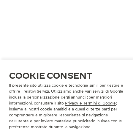
AUSTRIA
SALISBURGO
COOKIE CONSENT
DALLINGER
PARTNER UFFICIALE
Il presente sito utilizza cookie e tecnologie simili per gestire e
offrire i relativi Servizi. Utilizziamo anche vari servizi di Google
Kranzlmarkt 4
inclusa la personalizzazione degli annunci (per maggiori
Salisburgo, Austria
informazioni, consultare il sito
Privacy e Termini di Google
)
insieme ai nostri cookie analitici e a quelli di terze parti per
+43 662 84 26 39
comprendere e migliorare l'esperienza di navigazione
dell'utente e per inviare materiale pubblicitario in linea con le
SERVIZI DISPONIBILI
preferenze mostrate durante la navigazione.
PUNTO VENDITA