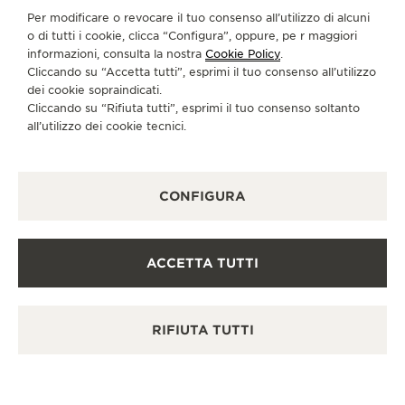
Scopra un’eleganza senza tempo in una destinazione
Per modificare o revocare il tuo consenso all’utilizzo di alcuni
orologiera di prim’ordine.
o di tutti i cookie, clicca “Configura”, oppure, pe r maggiori
informazioni, consulta la nostra
Cookie Policy
.
Cliccando su “Accetta tutti”, esprimi il tuo consenso all’utilizzo
dei cookie sopraindicati.
ALTRE BOUTIQUE UFFICIALI E
Cliccando su “Rifiuta tutti”, esprimi il tuo consenso soltanto
PARTNER
all’utilizzo dei cookie tecnici.
VEDERE TUTTE LE BOUTIQUE
CONFIGURA
ACCETTA TUTTI
RIFIUTA TUTTI
PAR