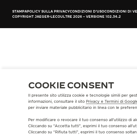
REVERSO STORIES
STAMPA
POLICY SULLA PRIVACY
CONDIZIONI D'USO
CONDIZIONI DI V
THE SOUND MAKER
COPYRIGHT JAEGER-LECOULTRE 2026
VERSIONE 102.34.2
THE STELLAR ODYSSEY
THE PRECISION PIONEER
VEDERE TUTTI GLI EVENTI
COOKIE CONSENT
Il presente sito utilizza cookie e tecnologie simili per ges
informazioni, consultare il sito
Privacy e Termini di Googl
per inviare materiale pubblicitario in linea con le prefer
Per modificare o revocare il tuo consenso all’utilizzo di al
Cliccando su “Accetta tutti”, esprimi il tuo consenso all’ut
Cliccando su “Rifiuta tutti”, esprimi il tuo consenso soltant