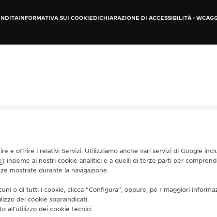
ENDITA
INFORMATIVA SUI COOKIE
DICHIARAZIONE DI ACCESSIBILITÀ - WCAG
tire e offrire i relativi Servizi. Utilizziamo anche vari servizi di Google i
e
) insieme ai nostri cookie analitici e a quelli di terze parti per compren
enze mostrate durante la navigazione.
cuni o di tutti i cookie, clicca “Configura”, oppure, pe r maggiori informa
ilizzo dei cookie sopraindicati.
o all’utilizzo dei cookie tecnici.