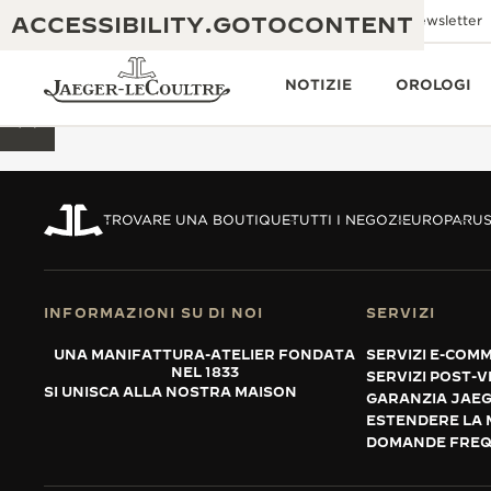
ACCESSIBILITY.GOTOCONTENT
Inviaci un'e-mail
Boutiques
Newsletter
NOTIZIE
OROLOGI
TORNA ALL'INIZIO DELLA PAGINA
TROVARE UNA BOUTIQUE
TUTTI I NEGOZI
EUROPA
RUS
THE GOLDEN RATIO MUSICAL SHOW
ECCELLENZA: OLTRE 190 ANNI DI TRADIZIONE
IL REVERSO 1931 CAFÉ
CREATIVITÀ: OLTRE 430 BREVETTI
INFORMAZIONI SU DI NOI
SERVIZI
GARANZIA JAEGER-LECOULTRE
INGEGNO: OLTRE 1.400 CALIBRI
UNA MANIFATTURA-ATELIER FONDATA
SERVIZI E-COM
GARANZIA DEI SEGNATEMPO
NEL 1833
MOSTRA “THE PERPETUAL
SERVIZI POST-
MAESTRIA: 108 MESTIERI
SI UNISCA ALLA NOSTRA MAISON
GARANZIA JAE
TIMEKEEPER”
GARANZIA ATMOS
ESTENDERE LA 
DOMANDE FREQ
THE DREAM SHAPER