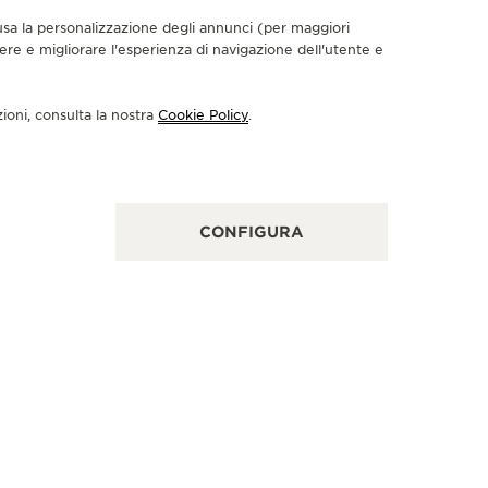
nclusa la personalizzazione degli annunci (per maggiori
dere e migliorare l'esperienza di navigazione dell'utente e
PARATORE UFFICIALE
PARTNER
OSTON WATCH CO.
SHREV
zioni, consulta la nostra
Cookie Policy
.
 Main St STE 205, Stoneham, MA 02180 Boston,
125 Green
i Uniti di America
Connecticut
NTROLLO FUNZIONALE
RIPARATO
CONFIGURA