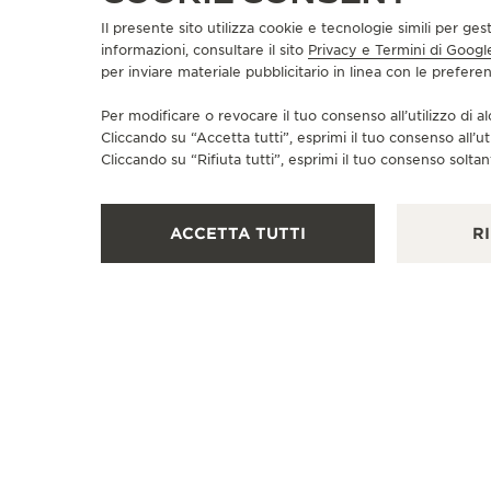
Il presente sito utilizza cookie e tecnologie simili per ges
informazioni, consultare il sito
Privacy e Termini di Googl
per inviare materiale pubblicitario in linea con le prefer
BOUTIQUE UFFICIALE
JAEGER-LECOULTRE BOUTIQUE
Per modificare o revocare il tuo consenso all’utilizzo di al
- BOSTON
Cliccando su “Accetta tutti”, esprimi il tuo consenso all’ut
Cliccando su “Rifiuta tutti”, esprimi il tuo consenso soltant
30 Newbury St. Boston, MA 02116 Boston, Stati Uniti
di America
ACCETTA TUTTI
RI
CONTROLLO FUNZIONALE - RIPARATORE UFFICIALE - PUNTO VENDITA