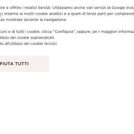
tire e offrire i relativi Servizi. Utilizziamo anche vari servizi di Google i
e
) insieme ai nostri cookie analitici e a quelli di terze parti per compren
enze mostrate durante la navigazione.
RI
B
cuni o di tutti i cookie, clicca “Configura”, oppure, pe r maggiori informa
ilizzo dei cookie sopraindicati.
271
o all’utilizzo dei cookie tecnici.
Stat
CO
FIUTA TUTTI
BOUTIQUE UFFICIALE
JAEGER-LECOULTRE BOUTIQUE
- NEW YORK
701 Madison Avenue, NY 10065 New York - Nueva
York, Stati Uniti di America
OROLOGIAIO - CONTROLLO FUNZIONALE - RIPARATORE UFFICIALE - PUNTO VENDITA