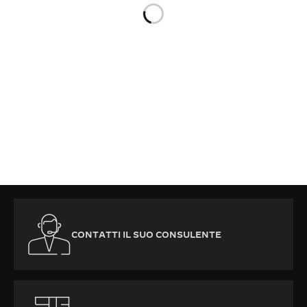
THE SOUND MAKER
THE STELLAR ODYSSEY
THE PRECISION PIONEER
VEDERE TUTTI GLI EVENTI
CONTATTI IL SUO CONSULENTE