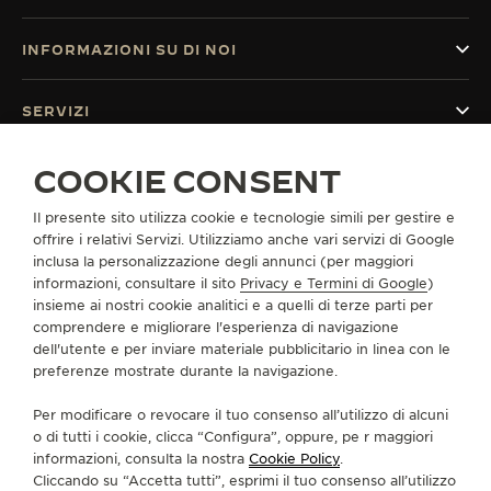
INFORMAZIONI SU DI NOI
SERVIZI
COOKIE CONSENT
CONTATTI
CI SEGUA
Il presente sito utilizza cookie e tecnologie simili per gestire e
offrire i relativi Servizi. Utilizziamo anche vari servizi di Google
inclusa la personalizzazione degli annunci (per maggiori
VAI ALLA PAGINA INSTAGRAM DI JAEGER-LE
VAI ALLA PAGINA LINKEDIN DI JAEGER
VAI ALLA PAGINA FACEBOOK DI J
VAI ALLA PAGINA YOUTUBE 
VAI ALLA PAGINA TWIT
VAI ALLA PAGINA 
informazioni, consultare il sito
Privacy e Termini di Google
)
insieme ai nostri cookie analitici e a quelli di terze parti per
ISCRIVERSI ALLA NEWSLETTER
comprendere e migliorare l'esperienza di navigazione
dell'utente e per inviare materiale pubblicitario in linea con le
preferenze mostrate durante la navigazione.
Per modificare o revocare il tuo consenso all’utilizzo di alcuni
STAMPA
o di tutti i cookie, clicca “Configura”, oppure, pe r maggiori
informazioni, consulta la nostra
Cookie Policy
.
POLICY SULLA PRIVACY
Cliccando su “Accetta tutti”, esprimi il tuo consenso all’utilizzo