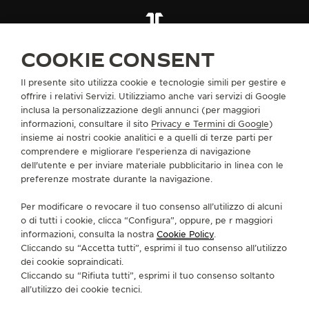
CINTURINI
QC21C072
COOKIE CONSENT
Il presente sito utilizza cookie e tecnologie simili per gestire e
INFORMAZIONI SU DI NOI
offrire i relativi Servizi. Utilizziamo anche vari servizi di Google
inclusa la personalizzazione degli annunci (per maggiori
informazioni, consultare il sito
Privacy e Termini di Google
)
SERVIZI
insieme ai nostri cookie analitici e a quelli di terze parti per
comprendere e migliorare l'esperienza di navigazione
dell'utente e per inviare materiale pubblicitario in linea con le
CONTATTI
preferenze mostrate durante la navigazione.
CI SEGUA
Per modificare o revocare il tuo consenso all’utilizzo di alcuni
o di tutti i cookie, clicca “Configura”, oppure, pe r maggiori
VAI ALLA PAGINA INSTAGRAM DI JAEGER-LE
VAI ALLA PAGINA LINKEDIN DI JAEGER
VAI ALLA PAGINA FACEBOOK DI J
VAI ALLA PAGINA YOUTUBE 
VAI ALLA PAGINA TWIT
VAI ALLA PAGINA 
informazioni, consulta la nostra
Cookie Policy
.
Cliccando su “Accetta tutti”, esprimi il tuo consenso all’utilizzo
ISCRIVERSI ALLA NEWSLETTER
dei cookie sopraindicati.
Cliccando su “Rifiuta tutti”, esprimi il tuo consenso soltanto
all’utilizzo dei cookie tecnici.