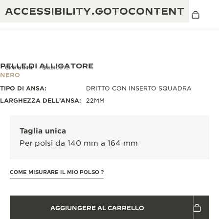
ACCESSIBILITY.GOTOCONTENT
PELLE DI ALLIGATORE
CINTURINI
QC21C072
NERO
TIPO DI ANSA:
DRITTO CON INSERTO SQUADRA
THE GOLDEN RATIO MUSICAL SHOW
ECCELLENZA: OLTRE 190 ANNI DI TRADIZIONE
LARGHEZZA DELL’ANSA:
22MM
IL REVERSO 1931 CAFÉ
CREATIVITÀ: OLTRE 430 BREVETTI
Taglia unica
GARANZIA JAEGER-LECOULTRE
INGEGNO: OLTRE 1.400 CALIBRI
Per polsi da 140 mm a 164 mm
GARANZIA DEI SEGNATEMPO
MOSTRA “THE PERPETUAL
MAESTRIA: 108 MESTIERI
TIMEKEEPER”
COME MISURARE IL MIO POLSO ?
GARANZIA ATMOS
THE DREAM SHAPER
AGGIUNGERE AL CARRELLO
REVERSO STORIES