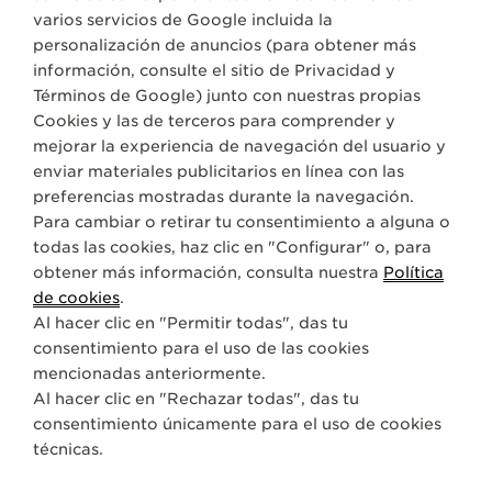
varios servicios de Google incluida la
personalización de anuncios (para obtener más
CORREAS
QC21C072
información, consulte el sitio de
Privacidad y
Términos de Google
) junto con nuestras propias
Cookies y las de terceros para comprender y
ACERCA DE NOSOTROS
mejorar la experiencia de navegación del usuario y
enviar materiales publicitarios en línea con las
SERVICIOS
preferencias mostradas durante la navegación.
Para cambiar o retirar tu consentimiento a alguna o
todas las cookies, haz clic en "Configurar" o, para
CONTACTO
obtener más información, consulta nuestra
Política
SÍGANOS
de cookies
.
Al hacer clic en "Permitir todas", das tu
consentimiento para el uso de las cookies
IR A LA PÁGINA DE INSTAGRAM DE JAEGER-
IR A LA PÁGINA DE LINKEDIN DE JAEGE
IR A LA PÁGINA DE FACEBOOK DE
IR A LA PÁGINA DE YOUTUBE
IR A LA PÁGINA DE TWI
IR A LA PÁGINA D
mencionadas anteriormente.
SUSCRIBIRSE A LA NEWSLETTER
Al hacer clic en "Rechazar todas", das tu
consentimiento únicamente para el uso de cookies
técnicas.