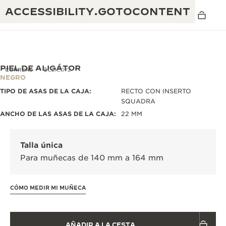
ACCESSIBILITY.GOTOCONTENT
PIEL DE ALIGÁTOR
CORREAS
QC21C072
NEGRO
TIPO DE ASAS DE LA CAJA:
RECTO CON INSERTO
THE GOLDEN RATIO MUSICAL SHOW
EXCELENCIA: MÁS DE 190 AÑOS
SQUADRA
ANCHO DE LAS ASAS DE LA CAJA:
22 MM
THE REVERSO 1931 CAFÉ
CREATIVIDAD: MÁS DE 430 PATENTES
GARANTÍA DE JAEGER-LECOULTRE
Talla única
INGENIO: MÁS DE 1400 CALIBRES
Para muñecas de 140 mm a 164 mm
GARANTÍA DE LOS RELOJES DE PULSERA
EXPOSICIÓN THE PERPETUAL
MAESTRÍA: 108 OFICIOS
TIMEKEEPER
GARANTÍA DE LOS RELOJES ATMOS
CÓMO MEDIR MI MUÑECA
THE DREAM SHAPER
THE REVERSO STORIES
AÑADIR A LA CESTA