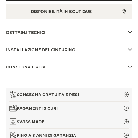
THE SOUND MAKER
DISPONIBILITÀ IN BOUTIQUE
THE STELLAR ODYSSEY
DETTAGLI TECNICI
THE PRECISION PIONEER
VEDERE TUTTI GLI EVENTI
INSTALLAZIONE DEL CINTURINO
CONSEGNA E RESI
CONSEGNA GRATUITA E RESI
PAGAMENTI SICURI
SWISS MADE
FINO A 8 ANNI DI GARANZIA