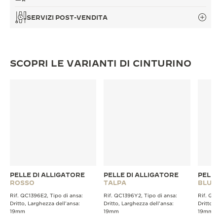
SERVIZI POST-VENDITA
SCOPRI LE VARIANTI DI CINTURINO
PELLE DI ALLIGATORE
PELLE DI ALLIGATORE
PELLE
ROSSO
TALPA
BLU
Rif. QC1396E2, Tipo di ansa:
Rif. QC1396Y2, Tipo di ansa:
Rif. QC1
Dritto, Larghezza dell’ansa:
Dritto, Larghezza dell’ansa:
Dritto, L
19mm
19mm
19mm