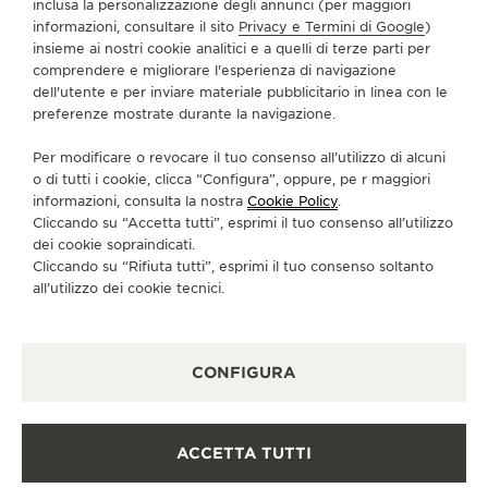
inclusa la personalizzazione degli annunci (per maggiori
informazioni, consultare il sito
Privacy e Termini di Google
)
SERVIZI
insieme ai nostri cookie analitici e a quelli di terze parti per
comprendere e migliorare l'esperienza di navigazione
dell'utente e per inviare materiale pubblicitario in linea con le
CONTATTI
preferenze mostrate durante la navigazione.
CI SEGUA
Per modificare o revocare il tuo consenso all’utilizzo di alcuni
o di tutti i cookie, clicca “Configura”, oppure, pe r maggiori
VAI ALLA PAGINA INSTAGRAM DI JAEGER-LE
VAI ALLA PAGINA LINKEDIN DI JAEGER
VAI ALLA PAGINA FACEBOOK DI J
VAI ALLA PAGINA YOUTUBE 
VAI ALLA PAGINA TWIT
VAI ALLA PAGINA 
informazioni, consulta la nostra
Cookie Policy
.
Cliccando su “Accetta tutti”, esprimi il tuo consenso all’utilizzo
ISCRIVERSI ALLA NEWSLETTER
dei cookie sopraindicati.
Cliccando su “Rifiuta tutti”, esprimi il tuo consenso soltanto
all’utilizzo dei cookie tecnici.
STAMPA
CONFIGURA
POLICY SULLA PRIVACY
CONDIZIONI D'USO
CONDIZIONI DI VENDITA
ACCETTA TUTTI
INFORMATIVA SUI COOKIE