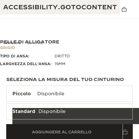
ACCESSIBILITY.GOTOCONTENT
PELLE DI ALLIGATORE
CINTURINI
QC139622
GRIGIO
TIPO DI ANSA:
DRITTO
THE GOLDEN RATIO MUSICAL SHOW
ECCELLENZA: OLTRE 190 ANNI DI TRADIZIONE
LARGHEZZA DELL’ANSA:
19MM
IL REVERSO 1931 CAFÉ
CREATIVITÀ: OLTRE 430 BREVETTI
SELEZIONA LA MISURA DEL TUO CINTURINO
GARANZIA JAEGER-LECOULTRE
INGEGNO: OLTRE 1.400 CALIBRI
Piccolo
Disponibile
GARANZIA DEI SEGNATEMPO
MOSTRA “THE PERPETUAL
MAESTRIA: 108 MESTIERI
TIMEKEEPER”
Standard
Disponibile
GARANZIA ATMOS
THE DREAM SHAPER
AGGIUNGERE AL CARRELLO
REVERSO STORIES