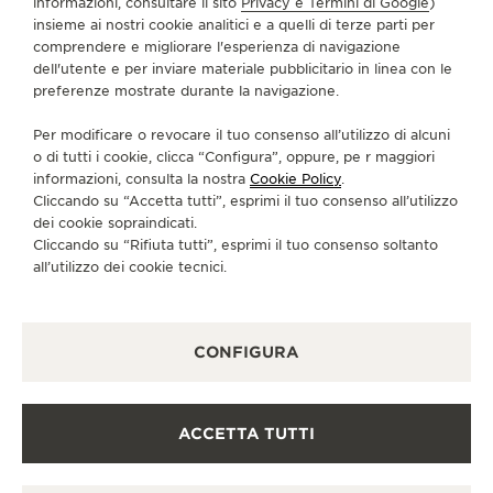
informazioni, consultare il sito
Privacy e Termini di Google
)
SERVIZI
insieme ai nostri cookie analitici e a quelli di terze parti per
comprendere e migliorare l'esperienza di navigazione
CONTATTI
dell'utente e per inviare materiale pubblicitario in linea con le
preferenze mostrate durante la navigazione.
CI SEGUA
Per modificare o revocare il tuo consenso all’utilizzo di alcuni
o di tutti i cookie, clicca “Configura”, oppure, pe r maggiori
VAI ALLA PAGINA INSTAGRAM DI JAEGER-LE
VAI ALLA PAGINA LINKEDIN DI JAEGER
VAI ALLA PAGINA FACEBOOK DI J
VAI ALLA PAGINA YOUTUBE 
VAI ALLA PAGINA TWIT
VAI ALLA PAGINA 
informazioni, consulta la nostra
Cookie Policy
.
Cliccando su “Accetta tutti”, esprimi il tuo consenso all’utilizzo
ISCRIVERSI ALLA NEWSLETTER
dei cookie sopraindicati.
Cliccando su “Rifiuta tutti”, esprimi il tuo consenso soltanto
all’utilizzo dei cookie tecnici.
STAMPA
CONFIGURA
POLICY SULLA PRIVACY
CONDIZIONI D'USO
CONDIZIONI DI VENDITA
ACCETTA TUTTI
INFORMATIVA SUI COOKIE
DICHIARAZIONE DI ACCESSIBILITÀ - WCAG