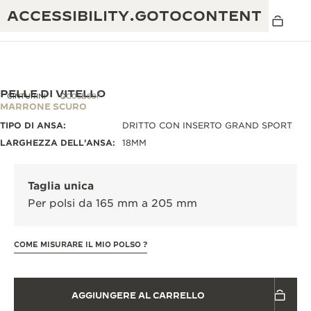
ACCESSIBILITY.GOTOCONTENT
PELLE DI VITELLO
CINTURINI
QC05B68F
MARRONE SCURO
TIPO DI ANSA:
DRITTO CON INSERTO GRAND SPORT
THE GOLDEN RATIO MUSICAL SHOW
ECCELLENZA: OLTRE 190 ANNI DI TRADIZIONE
LARGHEZZA DELL’ANSA:
18MM
IL REVERSO 1931 CAFÉ
CREATIVITÀ: OLTRE 430 BREVETTI
Taglia unica
GARANZIA JAEGER-LECOULTRE
INGEGNO: OLTRE 1.400 CALIBRI
Per polsi da 165 mm a 205 mm
GARANZIA DEI SEGNATEMPO
MOSTRA “THE PERPETUAL
MAESTRIA: 108 MESTIERI
TIMEKEEPER”
COME MISURARE IL MIO POLSO ?
GARANZIA ATMOS
THE DREAM SHAPER
AGGIUNGERE AL CARRELLO
REVERSO STORIES