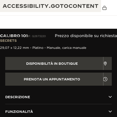
ACCESSIBILITY.GOTOCONTENT
CALIBRO 101
Prezzo disponibile su richiesta
CALIBRO 101
RIF. Q2873220
SECRETS
29,07 x 12,22 mm - Platino - Manuale, carica manuale
THE GOLDEN RATIO MUSICAL SHOW
ECCELLENZA: OLTRE 190 ANNI DI TRADIZIONE
IL REVERSO 1931 CAFÉ
CREATIVITÀ: OLTRE 430 BREVETTI
DISPONIBILITÀ IN BOUTIQUE
GARANZIA JAEGER-LECOULTRE
INGEGNO: OLTRE 1.400 CALIBRI
PRENOTA UN APPUNTAMENTO
GARANZIA DEI SEGNATEMPO
MOSTRA “THE PERPETUAL
MAESTRIA: 108 MESTIERI
TIMEKEEPER”
GARANZIA ATMOS
DESCRIZIONE
THE DREAM SHAPER
FUNZIONALITÀ
REVERSO STORIES