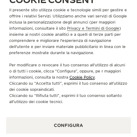
Il presente sito utilizza cookie e tecnologie simili per gestire e
INFORMAZIONI SU DI NOI
offrire i relativi Servizi. Utilizziamo anche vari servizi di Google
inclusa la personalizzazione degli annunci (per maggiori
informazioni, consultare il sito
Privacy e Termini di Google
)
SERVIZI
insieme ai nostri cookie analitici e a quelli di terze parti per
comprendere e migliorare l'esperienza di navigazione
dell'utente e per inviare materiale pubblicitario in linea con le
CONTATTI
preferenze mostrate durante la navigazione.
CI SEGUA
Per modificare o revocare il tuo consenso all’utilizzo di alcuni
o di tutti i cookie, clicca “Configura”, oppure, pe r maggiori
VAI ALLA PAGINA INSTAGRAM DI JAEGER-LE
VAI ALLA PAGINA LINKEDIN DI JAEGER
VAI ALLA PAGINA FACEBOOK DI J
VAI ALLA PAGINA YOUTUBE 
VAI ALLA PAGINA TWIT
VAI ALLA PAGINA 
informazioni, consulta la nostra
Cookie Policy
.
Cliccando su “Accetta tutti”, esprimi il tuo consenso all’utilizzo
ISCRIVERSI ALLA NEWSLETTER
dei cookie sopraindicati.
Cliccando su “Rifiuta tutti”, esprimi il tuo consenso soltanto
all’utilizzo dei cookie tecnici.
STAMPA
CONFIGURA
POLICY SULLA PRIVACY
CONDIZIONI D'USO