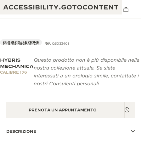
ACCESSIBILITY.GOTOCONTENT
FUORI COLLEZIONE
HYBRIS MECHANICA
RIF. Q5033401
HYBRIS
Questo prodotto non è più disponibile nella
THE GOLDEN RATIO MUSICAL SHOW
ECCELLENZA: OLTRE 190 ANNI DI TRADIZIONE
MECHANICA
nostra collezione attuale. Se siete
CALIBRE 176
IL REVERSO 1931 CAFÉ
interessati a un orologio simile, contattate i
CREATIVITÀ: OLTRE 430 BREVETTI
nostri Consulenti personali.
GARANZIA JAEGER-LECOULTRE
INGEGNO: OLTRE 1.400 CALIBRI
GARANZIA DEI SEGNATEMPO
MOSTRA “THE PERPETUAL
MAESTRIA: 108 MESTIERI
TIMEKEEPER”
PRENOTA UN APPUNTAMENTO
GARANZIA ATMOS
THE DREAM SHAPER
DESCRIZIONE
REVERSO STORIES