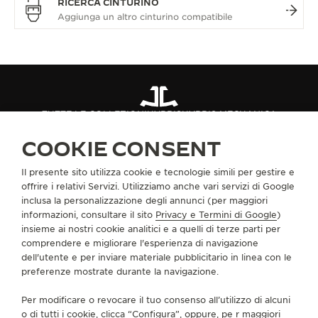
RICERCA CINTURINO
TUTTE LE COLLEZIONI
HYBRIS
HYBRIS MECHANICA
RIF. Q5033401
COOKIE CONSENT
Il presente sito utilizza cookie e tecnologie simili per gestire e
INFORMAZIONI SU DI NOI
offrire i relativi Servizi. Utilizziamo anche vari servizi di Google
inclusa la personalizzazione degli annunci (per maggiori
informazioni, consultare il sito
Privacy e Termini di Google
)
SERVIZI
insieme ai nostri cookie analitici e a quelli di terze parti per
comprendere e migliorare l'esperienza di navigazione
CONTATTI
dell'utente e per inviare materiale pubblicitario in linea con le
preferenze mostrate durante la navigazione.
CI SEGUA
Per modificare o revocare il tuo consenso all’utilizzo di alcuni
o di tutti i cookie, clicca “Configura”, oppure, pe r maggiori