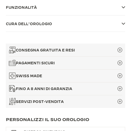
FUNZIONALITÀ
THE SOUND MAKER
THE STELLAR ODYSSEY
CURA DELL’OROLOGIO
THE PRECISION PIONEER
VEDERE TUTTI GLI EVENTI
CONSEGNA GRATUITA E RESI
PAGAMENTI SICURI
SWISS MADE
FINO A 8 ANNI DI GARANZIA
SERVIZI POST-VENDITA
PERSONALIZZI IL SUO OROLOGIO