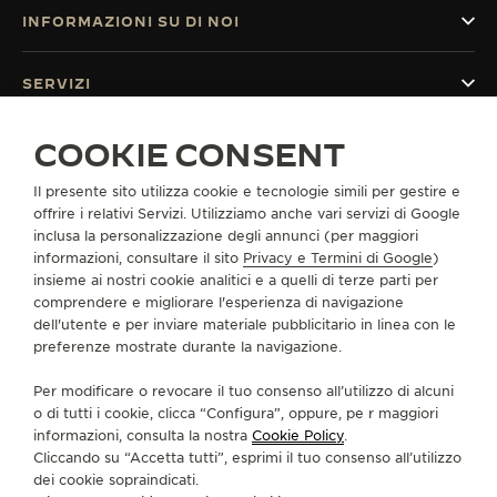
INFORMAZIONI SU DI NOI
SERVIZI
COOKIE CONSENT
CONTATTI
CI SEGUA
Il presente sito utilizza cookie e tecnologie simili per gestire e
offrire i relativi Servizi. Utilizziamo anche vari servizi di Google
inclusa la personalizzazione degli annunci (per maggiori
VAI ALLA PAGINA INSTAGRAM DI JAEGER-LE
VAI ALLA PAGINA LINKEDIN DI JAEGER
VAI ALLA PAGINA FACEBOOK DI J
VAI ALLA PAGINA YOUTUBE 
VAI ALLA PAGINA TWIT
VAI ALLA PAGINA 
informazioni, consultare il sito
Privacy e Termini di Google
)
insieme ai nostri cookie analitici e a quelli di terze parti per
ISCRIVERSI ALLA NEWSLETTER
comprendere e migliorare l'esperienza di navigazione
dell'utente e per inviare materiale pubblicitario in linea con le
preferenze mostrate durante la navigazione.
Per modificare o revocare il tuo consenso all’utilizzo di alcuni
STAMPA
o di tutti i cookie, clicca “Configura”, oppure, pe r maggiori
informazioni, consulta la nostra
Cookie Policy
.
POLICY SULLA PRIVACY
Cliccando su “Accetta tutti”, esprimi il tuo consenso all’utilizzo
CONDIZIONI D'USO
dei cookie sopraindicati.
CONDIZIONI DI VENDITA