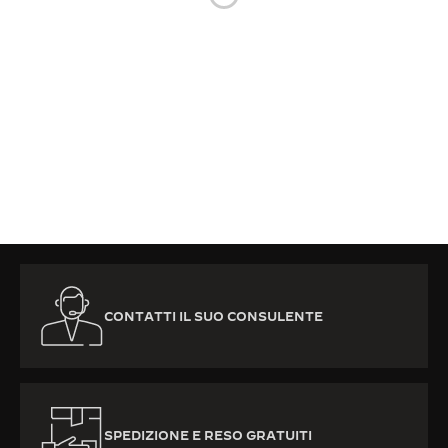
THE SOUND MAKER
THE STELLAR ODYSSEY
THE PRECISION PIONEER
VEDERE TUTTI GLI EVENTI
CONTATTI IL SUO CONSULENTE
SPEDIZIONE E RESO GRATUITI