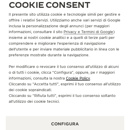
COOKIE CONSENT
Il presente sito utilizza cookie e tecnologie simili per gestire e
INFORMAZIONI SU DI NOI
offrire i relativi Servizi. Utilizziamo anche vari servizi di Google
inclusa la personalizzazione degli annunci (per maggiori
informazioni, consultare il sito
Privacy e Termini di Google
)
SERVIZI
insieme ai nostri cookie analitici e a quelli di terze parti per
comprendere e migliorare l'esperienza di navigazione
CONTATTI
dell'utente e per inviare materiale pubblicitario in linea con le
preferenze mostrate durante la navigazione.
CI SEGUA
Per modificare o revocare il tuo consenso all’utilizzo di alcuni
o di tutti i cookie, clicca “Configura”, oppure, pe r maggiori
VAI ALLA PAGINA INSTAGRAM DI JAEGER-LE
VAI ALLA PAGINA LINKEDIN DI JAEGER
VAI ALLA PAGINA FACEBOOK DI J
VAI ALLA PAGINA YOUTUBE 
VAI ALLA PAGINA TWIT
VAI ALLA PAGINA 
informazioni, consulta la nostra
Cookie Policy
.
Cliccando su “Accetta tutti”, esprimi il tuo consenso all’utilizzo
ISCRIVERSI ALLA NEWSLETTER
dei cookie sopraindicati.
Cliccando su “Rifiuta tutti”, esprimi il tuo consenso soltanto
all’utilizzo dei cookie tecnici.
STAMPA
CONFIGURA
POLICY SULLA PRIVACY