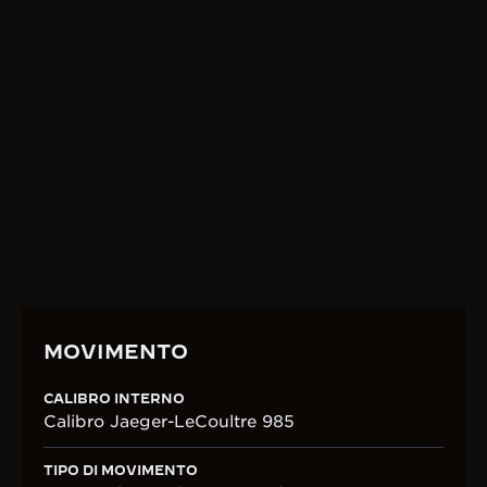
l’accuratezza in ogni aspetto dell’orologeria, che ha
ispirato intere generazioni a proseguire la sua
missione. Il Calibro 985, che incorpora un tourbillon
con spirale cilindrica, dimostra magistralmente il
savoir-faire della Manifattura in questa ricerca.
SCOPRA LA NOSTRA RICERCA DELLA
PRECISIONE
MOVIMENTO
CALIBRO INTERNO
Calibro Jaeger-LeCoultre 985
TIPO DI MOVIMENTO