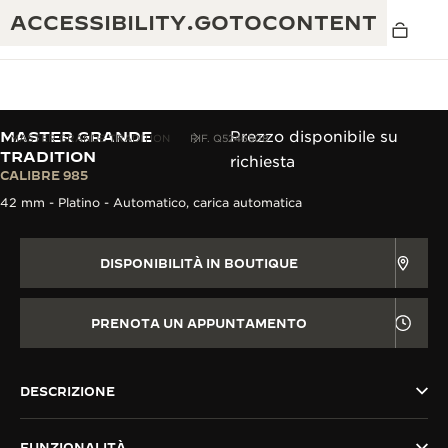
ACCESSIBILITY.GOTOCONTENT
MASTER GRANDE
Prezzo disponibile su
MASTER GRANDE TRADITION
RIF. Q5246508
TRADITION
richiesta
CALIBRE 985
THE GOLDEN RATIO MUSICAL SHOW
ECCELLENZA: OLTRE 190 ANNI DI TRADIZIONE
42 mm - Platino - Automatico, carica automatica
IL REVERSO 1931 CAFÉ
CREATIVITÀ: OLTRE 430 BREVETTI
DISPONIBILITÀ IN BOUTIQUE
GARANZIA JAEGER-LECOULTRE
INGEGNO: OLTRE 1.400 CALIBRI
GARANZIA DEI SEGNATEMPO
PRENOTA UN APPUNTAMENTO
MOSTRA “THE PERPETUAL
MAESTRIA: 108 MESTIERI
TIMEKEEPER”
GARANZIA ATMOS
THE DREAM SHAPER
DESCRIZIONE
REVERSO STORIES
FUNZIONALITÀ