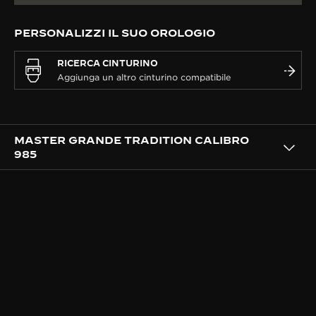
PERSONALIZZI IL SUO OROLOGIO
RICERCA CINTURINO
MASTER GRANDE TRADITION CALIBRO
985
IL CALIBRO
UN CALIBRO ISPIRATO DALLA
RICERCA DELLA PRECISIONE
La dedizione di Jaeger-LeCoultre alla precisione
nasce dall’ossessione di Antoine LeCoultre per