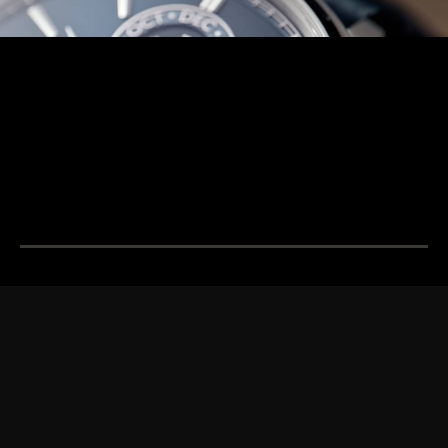
BREVETTI
OLTRE 190 ANNI DI
Gli ingegneri e i
TRADIZIONE
della Manifattur
Dal 1833, la ricerca
loro passione e l
LA GRANDE MAISON
dell’eccellenza di Jaeger-
esperienza per 
L’OROLOGIAIO DEGLI
LeCoultre coniuga creatività
complicazioni
OROLOGIAI™
e maestria tecnica.
all’avanguardia.
SCOPRIRE DI PIÙ
SCOPRIRE DI PIÙ