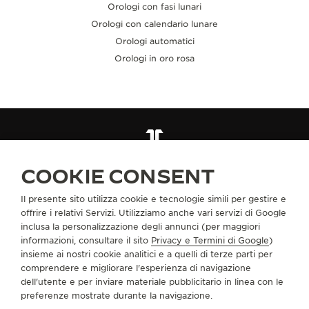
Orologi con fasi lunari
Orologi con calendario lunare
Orologi automatici
Orologi in oro rosa
TUTTE LE COLLEZIONI
MASTER ULTRA THIN
RIF. Q1362510
COOKIE CONSENT
Il presente sito utilizza cookie e tecnologie simili per gestire e
INFORMAZIONI SU DI NOI
offrire i relativi Servizi. Utilizziamo anche vari servizi di Google
inclusa la personalizzazione degli annunci (per maggiori
informazioni, consultare il sito
Privacy e Termini di Google
)
SERVIZI
insieme ai nostri cookie analitici e a quelli di terze parti per
comprendere e migliorare l'esperienza di navigazione
dell'utente e per inviare materiale pubblicitario in linea con le
CONTATTI
preferenze mostrate durante la navigazione.
CI SEGUA