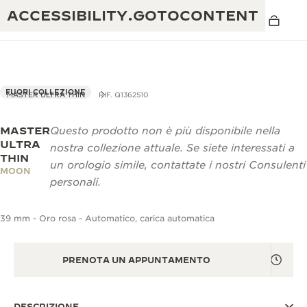
ACCESSIBILITY.GOTOCONTENT
FUORI COLLEZIONE
MASTER ULTRA THIN
RIF. Q1362510
MASTER
Questo prodotto non è più disponibile nella
THE GOLDEN RATIO MUSICAL SHOW
ECCELLENZA: OLTRE 190 ANNI DI TRADIZIONE
ULTRA
nostra collezione attuale. Se siete interessati a
THIN
IL REVERSO 1931 CAFÉ
un orologio simile, contattate i nostri Consulenti
CREATIVITÀ: OLTRE 430 BREVETTI
MOON
personali.
GARANZIA JAEGER-LECOULTRE
INGEGNO: OLTRE 1.400 CALIBRI
39 mm - Oro rosa - Automatico, carica automatica
GARANZIA DEI SEGNATEMPO
MOSTRA “THE PERPETUAL
MAESTRIA: 108 MESTIERI
TIMEKEEPER”
GARANZIA ATMOS
PRENOTA UN APPUNTAMENTO
THE DREAM SHAPER
REVERSO STORIES
DESCRIZIONE