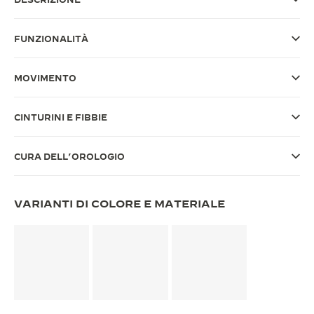
THE SOUND MAKER
FUNZIONALITÀ
THE STELLAR ODYSSEY
MOVIMENTO
THE PRECISION PIONEER
VEDERE TUTTI GLI EVENTI
CINTURINI E FIBBIE
CURA DELL’OROLOGIO
VARIANTI DI COLORE E MATERIALE